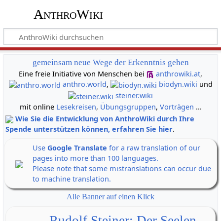
AnthroWiki
gemeinsam neue Wege der Erkenntnis gehen
Eine freie Initiative von Menschen bei
anthrowiki.at
,
anthro.world
,
biodyn.wiki
und
steiner.wiki
mit online
Lesekreisen
,
Übungsgruppen
,
Vorträgen
...
Wie Sie die Entwicklung von AnthroWiki durch Ihre
Spende unterstützen können, erfahren Sie hier
.
Use
Google Translate
for a raw translation of our
pages into more than 100 languages.
Please note that some mistranslations can occur due
to machine translation.
Alle Banner auf einen Klick
Rudolf Steiner: Der Seelen