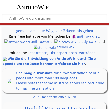
AnthroWiki
gemeinsam neue Wege der Erkenntnis gehen
Eine freie Initiative von Menschen bei
anthrowiki.at
,
anthro.world
,
biodyn.wiki
und
steiner.wiki
mit online
Lesekreisen
,
Übungsgruppen
,
Vorträgen
...
Wie Sie die Entwicklung von AnthroWiki durch Ihre
Spende unterstützen können, erfahren Sie hier
.
Use
Google Translate
for a raw translation of our
pages into more than 100 languages.
Please note that some mistranslations can occur due
to machine translation.
Alle Banner auf einen Klick
Rudolf Steiner: Der Seelen