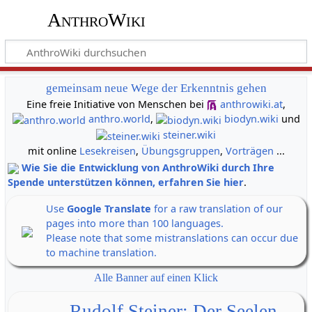
AnthroWiki
gemeinsam neue Wege der Erkenntnis gehen
Eine freie Initiative von Menschen bei
anthrowiki.at
,
anthro.world
,
biodyn.wiki
und
steiner.wiki
mit online
Lesekreisen
,
Übungsgruppen
,
Vorträgen
...
Wie Sie die Entwicklung von AnthroWiki durch Ihre
Spende unterstützen können, erfahren Sie hier
.
Use
Google Translate
for a raw translation of our
pages into more than 100 languages.
Please note that some mistranslations can occur due
to machine translation.
Alle Banner auf einen Klick
Rudolf Steiner: Der Seelen