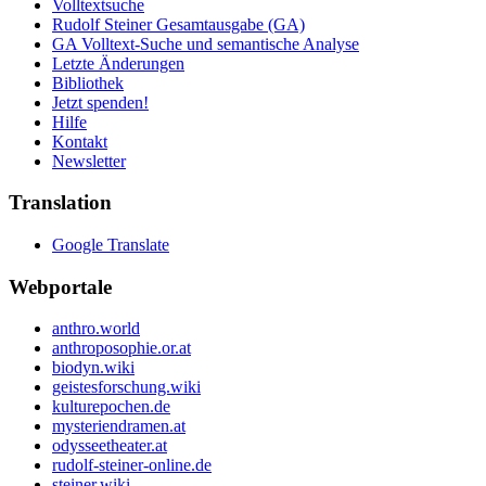
Volltextsuche
Rudolf Steiner Gesamtausgabe (GA)
GA Volltext-Suche und semantische Analyse
Letzte Änderungen
Bibliothek
Jetzt spenden!
Hilfe
Kontakt
Newsletter
Translation
Google Translate
Webportale
anthro.world
anthroposophie.or.at
biodyn.wiki
geistesforschung.wiki
kulturepochen.de
mysteriendramen.at
odysseetheater.at
rudolf-steiner-online.de
steiner.wiki