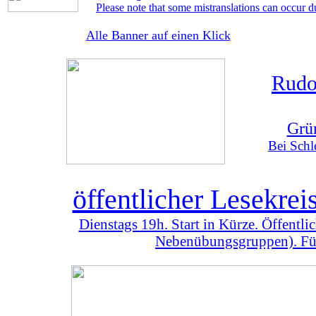
Please note that some mistranslations can occur d
Alle Banner auf einen Klick
Rudo
Grü
Bei Schl
öffentlicher Lesekre
Dienstags 19h. Start in Kürze. Öffentl
Nebenübungsgruppen). Für 