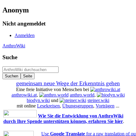
Anonym
Nicht angemeldet
Anmelden
AnthroWiki
Suche
gemeinsam neue Wege der Erkenntnis gehen
Eine freie Initiative von Menschen bei
anthrowiki.at
,
anthro.world
,
biodyn.wiki
und
steiner.wiki
mit online
Lesekreisen
,
Übungsgruppen
,
Vorträgen
...
Wie Sie die Entwicklung von AnthroWiki
durch Ihre Spende unterstützen können, erfahren Sie hier
.
Use
Google Translate
for a raw translation of o