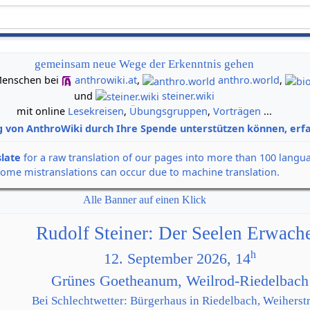
gemeinsam neue Wege der Erkenntnis gehen
n Menschen bei
anthrowiki.at
,
anthro.world
,
und
steiner.wiki
mit online
Lesekreisen
,
Übungsgruppen
,
Vorträgen
...
g von AnthroWiki durch Ihre Spende unterstützen können, erfa
slate
for a raw translation of our pages into more than 100 langu
some mistranslations can occur due to machine translation.
Alle Banner auf einen Klick
Rudolf Steiner: Der Seelen Erwach
h
12. September 2026, 14
Grünes Goetheanum, Weilrod-Riedelbach
Bei Schlechtwetter: Bürgerhaus in Riedelbach, Weiherstr