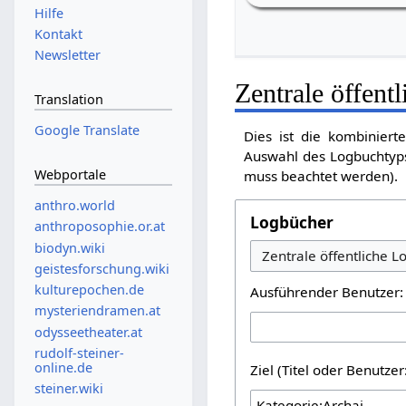
Hilfe
Kontakt
Newsletter
Zentrale öffent
Translation
Google Translate
Dies ist die kombiniert
Auswahl des Logbuchtyps
Webportale
muss beachtet werden).
anthro.world
Logbücher
anthroposophie.or.at
biodyn.wiki
geistesforschung.wiki
kulturepochen.de
Ausführender Benutzer:
mysteriendramen.at
odysseetheater.at
rudolf-steiner-
online.de
Ziel (Titel oder Benutz
steiner.wiki