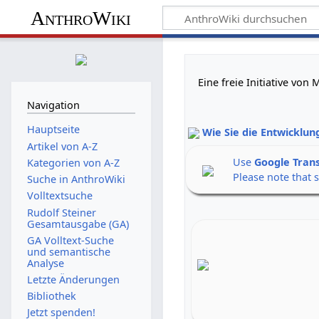
AnthroWiki
Eine freie Initiative vo
Navigation
Hauptseite
Wie Sie die Entwicklun
Artikel von A-Z
Use
Google Tran
Kategorien von A-Z
Please note that 
Suche in AnthroWiki
Volltextsuche
Rudolf Steiner
Gesamtausgabe (GA)
GA Volltext-Suche
und semantische
Analyse
Letzte Änderungen
Bibliothek
Jetzt spenden!