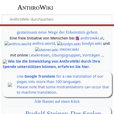
AnthroWiki
gemeinsam neue Wege der Erkenntnis gehen
Eine freie Initiative von Menschen bei
anthrowiki.at
,
anthro.world
,
biodyn.wiki
und
steiner.wiki
mit online
Lesekreisen
,
Übungsgruppen
,
Vorträgen
...
Wie Sie die Entwicklung von AnthroWiki durch Ihre
Spende unterstützen können, erfahren Sie hier
.
Use
Google Translate
for a raw translation of our
pages into more than 100 languages.
Please note that some mistranslations can occur due
to machine translation.
Alle Banner auf einen Klick
Rudolf Steiner: Der Seelen