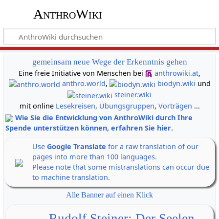
AnthroWiki
gemeinsam neue Wege der Erkenntnis gehen
Eine freie Initiative von Menschen bei
anthrowiki.at
,
anthro.world
,
biodyn.wiki
und
steiner.wiki
mit online
Lesekreisen
,
Übungsgruppen
,
Vorträgen
...
Wie Sie die Entwicklung von AnthroWiki durch Ihre
Spende unterstützen können, erfahren Sie hier
.
Use
Google Translate
for a raw translation of our
pages into more than 100 languages.
Please note that some mistranslations can occur due
to machine translation.
Alle Banner auf einen Klick
Rudolf Steiner: Der Seelen