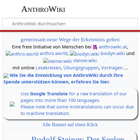
AnthroWiki
gemeinsam neue Wege der Erkenntnis gehen
Eine freie Initiative von Menschen bei
anthrowiki.at
,
anthro.world
,
biodyn.wiki
und
steiner.wiki
mit online
Lesekreisen
,
Übungsgruppen
,
Vorträgen
...
Wie Sie die Entwicklung von AnthroWiki durch Ihre
Spende unterstützen können, erfahren Sie hier
.
Use
Google Translate
for a raw translation of our
pages into more than 100 languages.
Please note that some mistranslations can occur due
to machine translation.
Alle Banner auf einen Klick
Rudolf Steiner: Der Seelen