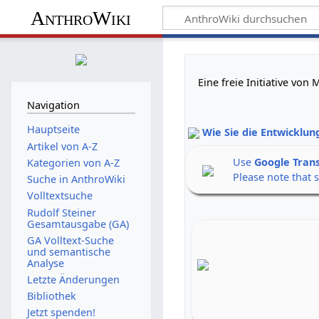
AnthroWiki
Eine freie Initiative vo
Navigation
Hauptseite
Wie Sie die Entwicklun
Artikel von A-Z
Use
Google Tran
Kategorien von A-Z
Please note that 
Suche in AnthroWiki
Volltextsuche
Rudolf Steiner
Gesamtausgabe (GA)
GA Volltext-Suche
und semantische
Analyse
Letzte Änderungen
Bibliothek
Jetzt spenden!