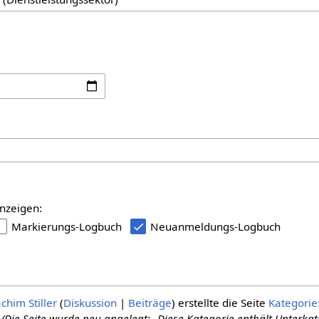
:
nzeigen:
Markierungs-Logbuch
Neuanmeldungs-Logbuch
chim Stiller
Diskussion
Beiträge
erstellte die Seite
Kategorie
(Die Seite wurde neu angelegt: „Diese Kategorie enthält Unterkat