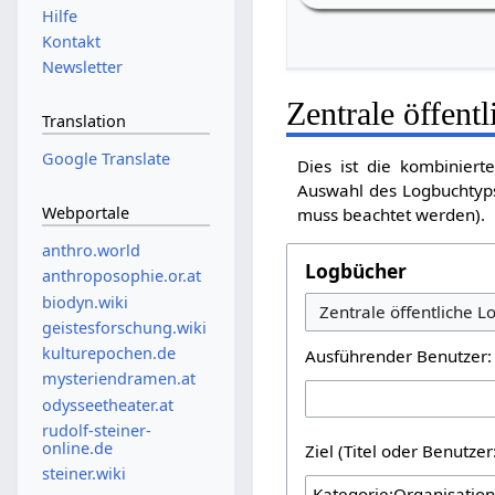
Hilfe
Kontakt
Newsletter
Zentrale öffent
Translation
Google Translate
Dies ist die kombiniert
Auswahl des Logbuchtyps
Webportale
muss beachtet werden).
anthro.world
Logbücher
anthroposophie.or.at
biodyn.wiki
geistesforschung.wiki
kulturepochen.de
Ausführender Benutzer:
mysteriendramen.at
odysseetheater.at
rudolf-steiner-
online.de
Ziel (Titel oder Benutz
steiner.wiki