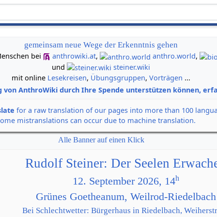
gemeinsam neue Wege der Erkenntnis gehen
n Menschen bei
anthrowiki.at
,
anthro.world
,
und
steiner.wiki
mit online
Lesekreisen
,
Übungsgruppen
,
Vorträgen
...
g von AnthroWiki durch Ihre Spende unterstützen können, erfa
slate
for a raw translation of our pages into more than 100 langu
some mistranslations can occur due to machine translation.
Alle Banner auf einen Klick
Rudolf Steiner: Der Seelen Erwach
h
12. September 2026, 14
Grünes Goetheanum, Weilrod-Riedelbach
Bei Schlechtwetter: Bürgerhaus in Riedelbach, Weiherstr