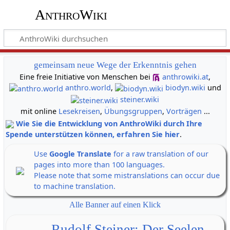
AnthroWiki
gemeinsam neue Wege der Erkenntnis gehen
Eine freie Initiative von Menschen bei
anthrowiki.at
,
anthro.world
,
biodyn.wiki
und
steiner.wiki
mit online
Lesekreisen
,
Übungsgruppen
,
Vorträgen
...
Wie Sie die Entwicklung von AnthroWiki durch Ihre
Spende unterstützen können, erfahren Sie hier
.
Use
Google Translate
for a raw translation of our
pages into more than 100 languages.
Please note that some mistranslations can occur due
to machine translation.
Alle Banner auf einen Klick
Rudolf Steiner: Der Seelen