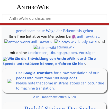
AnthroWiki
gemeinsam neue Wege der Erkenntnis gehen
Eine freie Initiative von Menschen bei
anthrowiki.at
,
anthro.world
,
biodyn.wiki
und
steiner.wiki
mit online
Lesekreisen
,
Übungsgruppen
,
Vorträgen
...
Wie Sie die Entwicklung von AnthroWiki durch Ihre
Spende unterstützen können, erfahren Sie hier
.
Use
Google Translate
for a raw translation of our
pages into more than 100 languages.
Please note that some mistranslations can occur due
to machine translation.
Alle Banner auf einen Klick
Rudolf Steiner: Der Seelen