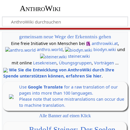
AnthroWiki
gemeinsam neue Wege der Erkenntnis gehen
Eine freie Initiative von Menschen bei
anthrowiki.at
,
anthro.world
,
biodyn.wiki
und
steiner.wiki
mit online
Lesekreisen
,
Übungsgruppen
,
Vorträgen
...
Wie Sie die Entwicklung von AnthroWiki durch Ihre
Spende unterstützen können, erfahren Sie hier
.
Use
Google Translate
for a raw translation of our
pages into more than 100 languages.
Please note that some mistranslations can occur due
to machine translation.
Alle Banner auf einen Klick
Rudolf Steiner: Der Seelen