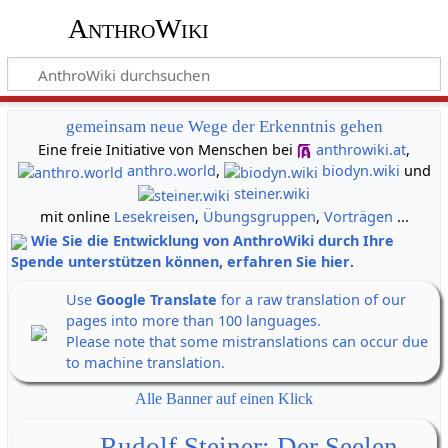
AnthroWiki
gemeinsam neue Wege der Erkenntnis gehen
Eine freie Initiative von Menschen bei
anthrowiki.at
,
anthro.world
,
biodyn.wiki
und
steiner.wiki
mit online
Lesekreisen
,
Übungsgruppen
,
Vorträgen
...
Wie Sie die Entwicklung von AnthroWiki durch Ihre
Spende unterstützen können, erfahren Sie hier
.
Use
Google Translate
for a raw translation of our
pages into more than 100 languages.
Please note that some mistranslations can occur due
to machine translation.
Alle Banner auf einen Klick
Rudolf Steiner: Der Seelen