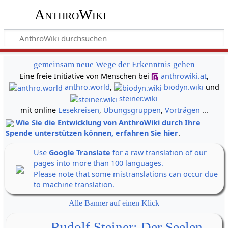
AnthroWiki
gemeinsam neue Wege der Erkenntnis gehen
Eine freie Initiative von Menschen bei
anthrowiki.at
,
anthro.world
,
biodyn.wiki
und
steiner.wiki
mit online
Lesekreisen
,
Übungsgruppen
,
Vorträgen
...
Wie Sie die Entwicklung von AnthroWiki durch Ihre
Spende unterstützen können, erfahren Sie hier
.
Use
Google Translate
for a raw translation of our
pages into more than 100 languages.
Please note that some mistranslations can occur due
to machine translation.
Alle Banner auf einen Klick
Rudolf Steiner: Der Seelen