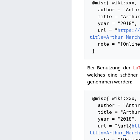
 @misc{ wiki:xxx,

   author = "AnthroWiki",

   title = "Arthur March --- AnthroWiki{,} ",

   year = "2018",

   url = "
https://
title=Arthur_March
   note = "[Online; abgerufen am 6. August 2026]"

Bei Benutzung der
La
welches eine schöner 
genommen werden:
 @misc{ wiki:xxx,

   author = "AnthroWiki",

   title = "Arthur March --- AnthroWiki{,} ",

   year = "2018",

   url = "
\url{
htt
title=Arthur_March
   note = "[Online; abgerufen am 6. August 2026]"
