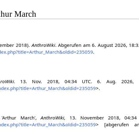
rthur March
vember 2018).
AnthroWiki
. Abgerufen am 6. August 2026, 18:
index.php?title=Arthur_March&oldid=235059
.
roWiki
. 13. Nov. 2018, 04:34 UTC. 6. Aug. 2026, 
/index.php?title=Arthur_March&oldid=235059
>.
, 'Arthur March',
AnthroWiki,
13. November 2018, 04:34
/index.php?title=Arthur_March&oldid=235059
> [abgerufen a