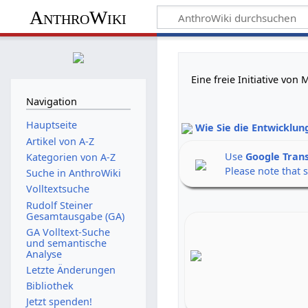
AnthroWiki
Eine freie Initiative vo
Navigation
Hauptseite
Wie Sie die Entwicklun
Artikel von A-Z
Use
Google Tran
Kategorien von A-Z
Please note that 
Suche in AnthroWiki
Volltextsuche
Rudolf Steiner
Gesamtausgabe (GA)
GA Volltext-Suche
und semantische
Analyse
Letzte Änderungen
Bibliothek
Jetzt spenden!