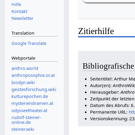
Hilfe
Kontakt
Newsletter
Zitierhilfe
Translation
Google Translate
Webportale
Bibliografisch
anthro.world
anthroposophie.or.at
Seitentitel: Arthur M
biodyn.wiki
Autor(en): AnthroWik
geistesforschung.wiki
Herausgeber:
Anthro
kulturepochen.de
Zeitpunkt der letzte
mysteriendramen.at
Datum des Abrufs: 6
odysseetheater.at
Permanente URL:
ht
rudolf-steiner-
Versionskennung: 2
online.de
steiner.wiki