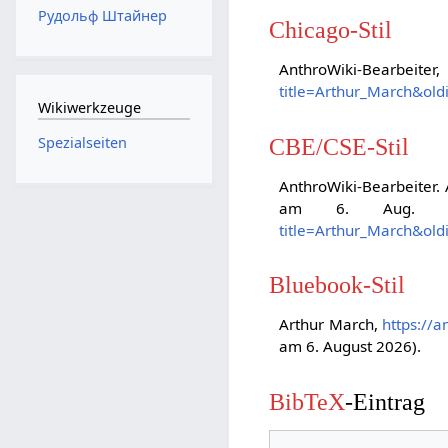
Рудольф Штайнер
Chicago-Stil
AnthroWiki-Bearbeit
title=Arthur_March&ol
Wikiwerkzeuge
CBE/CSE-Stil
Spezialseiten
AnthroWiki-Bearbeiter. 
am 6. Aug. 20
title=Arthur_March&ol
Bluebook-Stil
Arthur March,
https://
am 6. August 2026).
BibTeX
-Eintrag