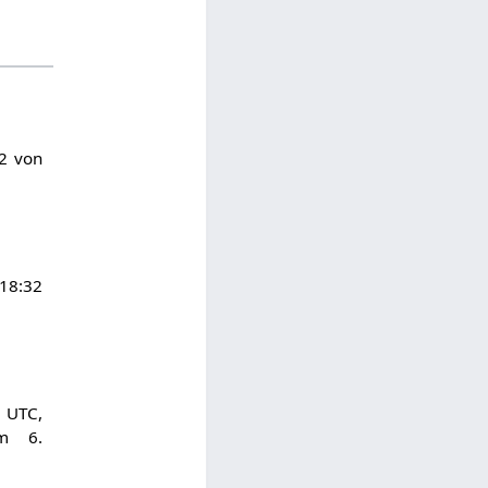
32 von
18:32
 UTC,
m 6.