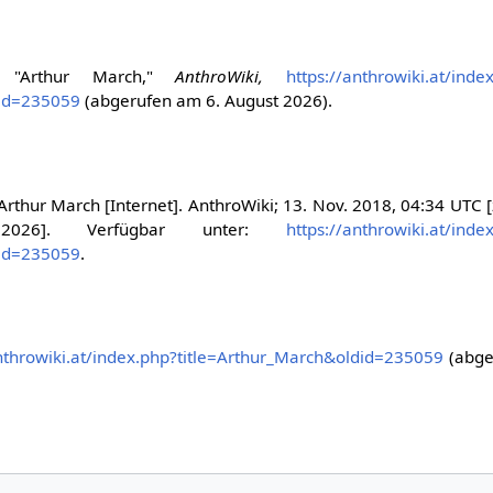
er, "Arthur March,"
AnthroWiki,
https://anthrowiki.at/inde
did=235059
(abgerufen am 6. August 2026).
Arthur March [Internet]. AnthroWiki; 13. Nov. 2018, 04:34 UTC [z
26]. Verfügbar unter:
https://anthrowiki.at/inde
did=235059
.
anthrowiki.at/index.php?title=Arthur_March&oldid=235059
(abge