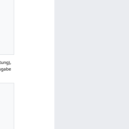
tung),
sgabe