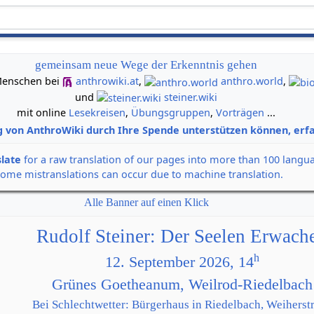
gemeinsam neue Wege der Erkenntnis gehen
n Menschen bei
anthrowiki.at
,
anthro.world
,
und
steiner.wiki
mit online
Lesekreisen
,
Übungsgruppen
,
Vorträgen
...
g von AnthroWiki durch Ihre Spende unterstützen können, erfa
slate
for a raw translation of our pages into more than 100 langu
some mistranslations can occur due to machine translation.
Alle Banner auf einen Klick
Rudolf Steiner: Der Seelen Erwach
h
12. September 2026, 14
Grünes Goetheanum, Weilrod-Riedelbach
Bei Schlechtwetter: Bürgerhaus in Riedelbach, Weiherstr