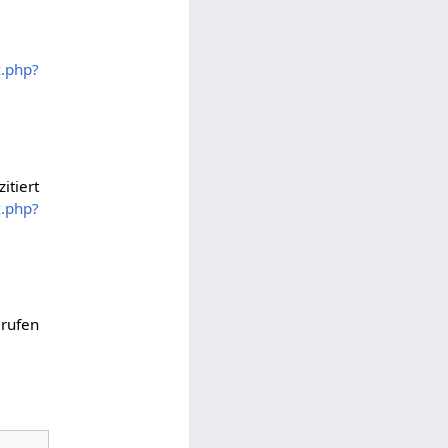
x.php?
itiert
x.php?
rufen