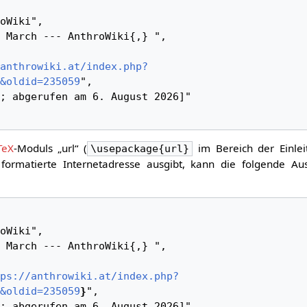
anthrowiki.at/index.php?
&oldid=235059
",

TeX
-Moduls „url“ (
im Bereich der Einlei
\usepackage{url}
formatierte Internetadresse ausgibt, kann die folgende Au
ps://anthrowiki.at/index.php?
&oldid=235059
}
",
