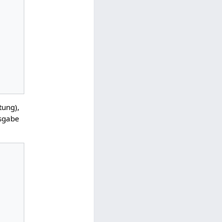
tung),
sgabe