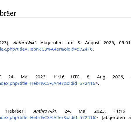
ebräer
2023).
AnthroWiki
. Abgerufen am 8. August 2026, 09:0
/index.php?title=Hebr%C3%A4er&oldid=572416
.
i
. 24. Mai 2023, 11:16 UTC. 8. Aug. 2026, 0
t/index.php?title=Hebr%C3%A4er&oldid=572416
>.
er, 'Hebräer',
AnthroWiki,
24. Mai 2023, 11:16 
t/index.php?title=Hebr%C3%A4er&oldid=572416
> [abgerufen 