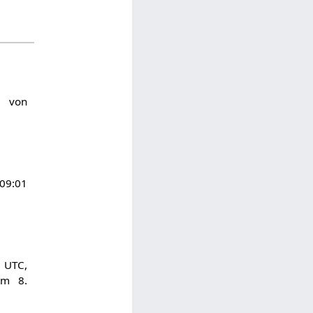
1 von
9:01
UTC,
am 8.