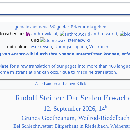
gemeinsam neue Wege der Erkenntnis gehen
n Menschen bei
anthrowiki.at
,
anthro.world
,
und
steiner.wiki
mit online
Lesekreisen
,
Übungsgruppen
,
Vorträgen
...
g von AnthroWiki durch Ihre Spende unterstützen können, erfa
slate
for a raw translation of our pages into more than 100 langu
some mistranslations can occur due to machine translation.
Alle Banner auf einen Klick
Rudolf Steiner: Der Seelen Erwach
h
12. September 2026, 14
Grünes Goetheanum, Weilrod-Riedelbach
Bei Schlechtwetter: Bürgerhaus in Riedelbach, Weiherstr