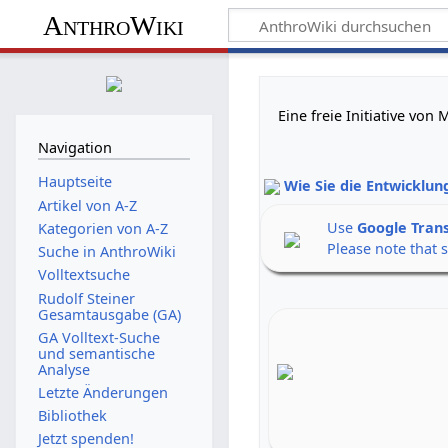
AnthroWiki
Eine freie Initiative vo
Navigation
Hauptseite
Wie Sie die Entwicklun
Artikel von A-Z
Use
Google Tran
Kategorien von A-Z
Please note that 
Suche in AnthroWiki
Volltextsuche
Rudolf Steiner
Gesamtausgabe (GA)
GA Volltext-Suche
und semantische
Analyse
Letzte Änderungen
Bibliothek
Jetzt spenden!