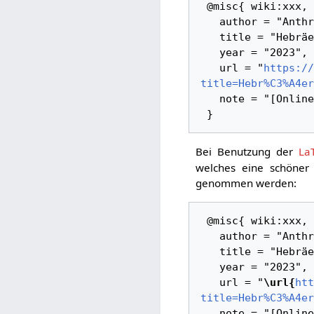
 @misc{ wiki:xxx,

   author = "AnthroWiki",

   title = "Hebräer --- AnthroWiki{,} ",

   year = "2023",

   url = "
https://
title=Hebr%C3%A4er
   note = "[Online; abgerufen am 8. August 2026]"

Bei Benutzung der
La
welches eine schöner 
genommen werden:
 @misc{ wiki:xxx,

   author = "AnthroWiki",

   title = "Hebräer --- AnthroWiki{,} ",

   year = "2023",

   url = "
\url{
htt
title=Hebr%C3%A4er
   note = "[Online; abgerufen am 8. August 2026]"
