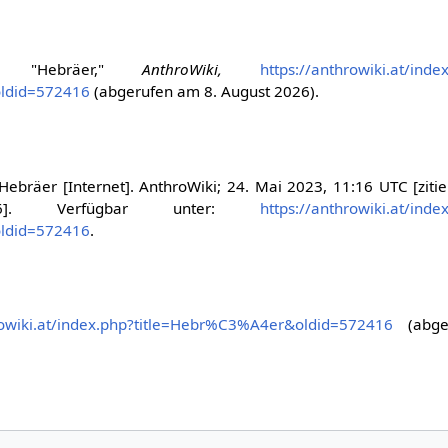
iter, "Hebräer,"
AnthroWiki,
https://anthrowiki.at/inde
ldid=572416
(abgerufen am 8. August 2026).
Hebräer [Internet]. AnthroWiki; 24. Mai 2023, 11:16 UTC [ziti
]. Verfügbar unter:
https://anthrowiki.at/inde
ldid=572416
.
rowiki.at/index.php?title=Hebr%C3%A4er&oldid=572416
(abge