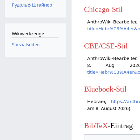
Рудольф Штайнер
Chicago-Stil
AnthroWiki-Bearbe
title=Hebr%C3%A4er&o
Wikiwerkzeuge
CBE/CSE-Stil
Spezialseiten
AnthroWiki-Bearbeiter. 
8. Aug. 2026
title=Hebr%C3%A4er&o
Bluebook-Stil
Hebräer,
https://anth
am 8. August 2026).
BibTeX
-Eintrag