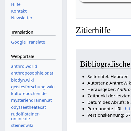
Hilfe
Kontakt
Newsletter
Zitierhilfe
Translation
Google Translate
Webportale
Bibliografisch
anthro.world
anthroposophie.or.at
Seitentitel: Hebräer
biodyn.wiki
Autor(en): AnthroWik
geistesforschung.wiki
Herausgeber:
Anthro
kulturepochen.de
Zeitpunkt der letzte
mysteriendramen.at
Datum des Abrufs: 8
odysseetheater.at
Permanente URL:
ht
rudolf-steiner-
Versionskennung: 5
online.de
steiner.wiki