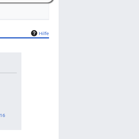
Hilfe
416