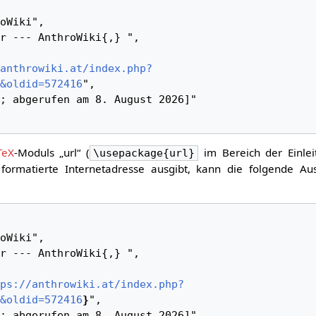
anthrowiki.at/index.php?
&oldid=572416
",

TeX
-Moduls „url“ (
im Bereich der Einlei
\usepackage{url}
formatierte Internetadresse ausgibt, kann die folgende Au
ps://anthrowiki.at/index.php?
&oldid=572416
}
",
