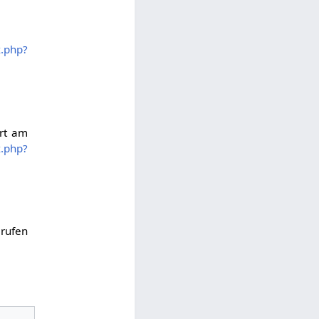
x.php?
ert am
x.php?
rufen