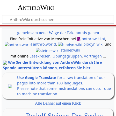
AnthroWiki
gemeinsam neue Wege der Erkenntnis gehen
Eine freie Initiative von Menschen bei
anthrowiki.at
,
anthro.world
,
biodyn.wiki
und
steiner.wiki
mit online
Lesekreisen
,
Übungsgruppen
,
Vorträgen
...
Wie Sie die Entwicklung von AnthroWiki durch Ihre
Spende unterstützen können, erfahren Sie hier
.
Use
Google Translate
for a raw translation of our
pages into more than 100 languages.
Please note that some mistranslations can occur due
to machine translation.
Alle Banner auf einen Klick
Rudolf Steiner: Der Seelen