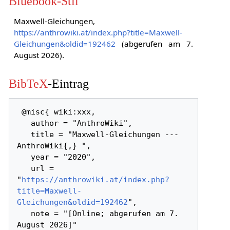
Bluebook-Stil
Maxwell-Gleichungen,
https://anthrowiki.at/index.php?title=Maxwell-
Gleichungen&oldid=192462
(abgerufen am 7.
August 2026).
BibTeX
-Eintrag
 @misc{ wiki:xxx,

   author = "AnthroWiki",

   title = "Maxwell-Gleichungen --- 
AnthroWiki{,} ",

   year = "2020",

   url = 
"
https://anthrowiki.at/index.php?
title=Maxwell-
Gleichungen&oldid=192462
",

   note = "[Online; abgerufen am 7. 
August 2026]"
