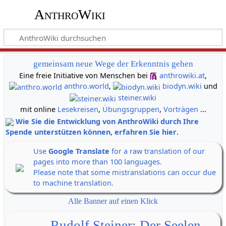
AnthroWiki
gemeinsam neue Wege der Erkenntnis gehen
Eine freie Initiative von Menschen bei
anthrowiki.at
,
anthro.world
,
biodyn.wiki
und
steiner.wiki
mit online
Lesekreisen
,
Übungsgruppen
,
Vorträgen
...
Wie Sie die Entwicklung von AnthroWiki durch Ihre
Spende unterstützen können, erfahren Sie hier
.
Use
Google Translate
for a raw translation of our
pages into more than 100 languages.
Please note that some mistranslations can occur due
to machine translation.
Alle Banner auf einen Klick
Rudolf Steiner: Der Seelen