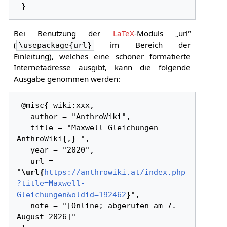
Bei Benutzung der
LaTeX
-Moduls „url“
(
im Bereich der
\usepackage{url}
Einleitung), welches eine schöner formatierte
Internetadresse ausgibt, kann die folgende
Ausgabe genommen werden:
 @misc{ wiki:xxx,

   author = "AnthroWiki",

   title = "Maxwell-Gleichungen --- 
AnthroWiki{,} ",

   year = "2020",

   url = 
"
\url{
https://anthrowiki.at/index.php
?title=Maxwell-
Gleichungen&oldid=192462
}
",

   note = "[Online; abgerufen am 7. 
August 2026]"
