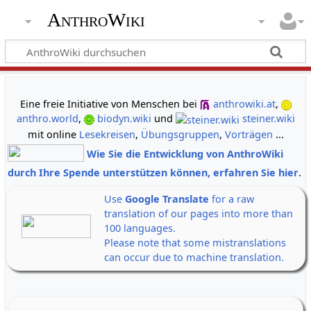
AnthroWiki
gemeinsam neue Wege der Erkenntnis gehen
Eine freie Initiative von Menschen bei
anthrowiki.at
,
anthro.world
,
biodyn.wiki
und
steiner.wiki
mit online
Lesekreisen
,
Übungsgruppen
,
Vorträgen
...
Wie Sie die Entwicklung von AnthroWiki
durch Ihre Spende unterstützen können, erfahren Sie hier
.
Use
Google Translate
for a raw
translation of our pages into more than
100 languages.
Please note that some mistranslations
can occur due to machine translation.
Alle Banner auf einen Klick