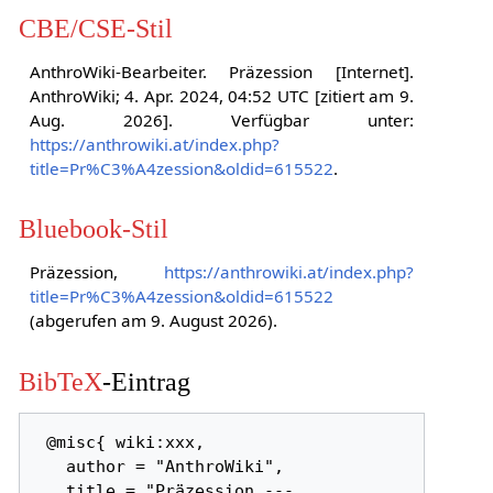
CBE/CSE-Stil
AnthroWiki-Bearbeiter. Präzession [Internet].
AnthroWiki; 4. Apr. 2024, 04:52 UTC [zitiert am 9.
Aug. 2026]. Verfügbar unter:
https://anthrowiki.at/index.php?
title=Pr%C3%A4zession&oldid=615522
.
Bluebook-Stil
Präzession,
https://anthrowiki.at/index.php?
title=Pr%C3%A4zession&oldid=615522
(abgerufen am 9. August 2026).
BibTeX
-Eintrag
 @misc{ wiki:xxx,

   author = "AnthroWiki",

   title = "Präzession --- 