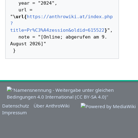
   year = "2024",

   url = 
"
\url{
https://anthrowiki.at/index.php
?
title=Pr%C3%A4zession&oldid=615522
}
",

   note = "[Online; abgerufen am 9. 
August 2026]"

Datenschutz
Über AnthroWiki
Impressum