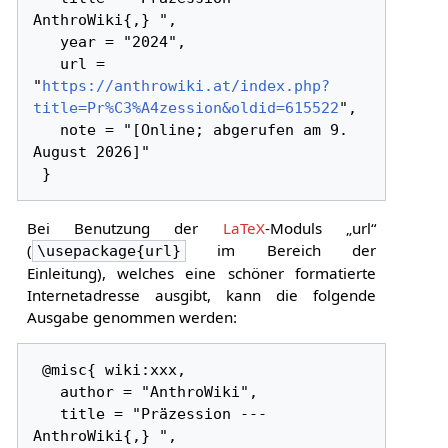
AnthroWiki{,} ",

   year = "2024",

   url = 
"
https://anthrowiki.at/index.php?
title=Pr%C3%A4zession&oldid=615522
",

   note = "[Online; abgerufen am 9. 
August 2026]"

Bei Benutzung der
LaTeX
-Moduls „url“
(
im Bereich der
\usepackage{url}
Einleitung), welches eine schöner formatierte
Internetadresse ausgibt, kann die folgende
Ausgabe genommen werden:
 @misc{ wiki:xxx,

   author = "AnthroWiki",

   title = "Präzession --- 
AnthroWiki{,} ",
