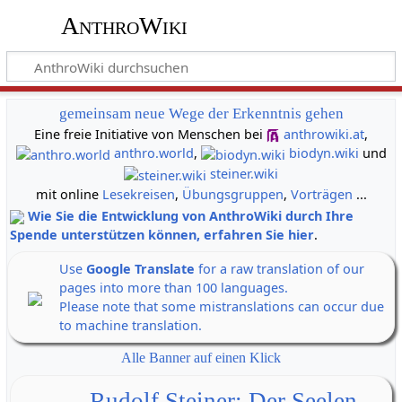
AnthroWiki
gemeinsam neue Wege der Erkenntnis gehen
Eine freie Initiative von Menschen bei
anthrowiki.at
,
anthro.world
,
biodyn.wiki
und
steiner.wiki
mit online
Lesekreisen
,
Übungsgruppen
,
Vorträgen
...
Wie Sie die Entwicklung von AnthroWiki durch Ihre
Spende unterstützen können, erfahren Sie hier
.
Use
Google Translate
for a raw translation of our
pages into more than 100 languages.
Please note that some mistranslations can occur due
to machine translation.
Alle Banner auf einen Klick
Rudolf Steiner: Der Seelen