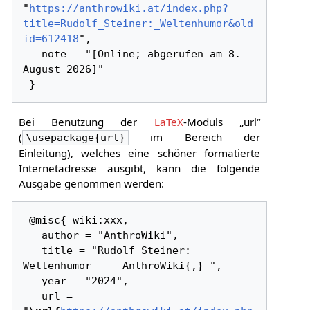
"
https://anthrowiki.at/index.php?
title=Rudolf_Steiner:_Weltenhumor&old
id=612418
",

   note = "[Online; abgerufen am 8. 
August 2026]"

Bei Benutzung der
LaTeX
-Moduls „url“
(
im Bereich der
\usepackage{url}
Einleitung), welches eine schöner formatierte
Internetadresse ausgibt, kann die folgende
Ausgabe genommen werden:
 @misc{ wiki:xxx,

   author = "AnthroWiki",

   title = "Rudolf Steiner: 
Weltenhumor --- AnthroWiki{,} ",

   year = "2024",

   url = 