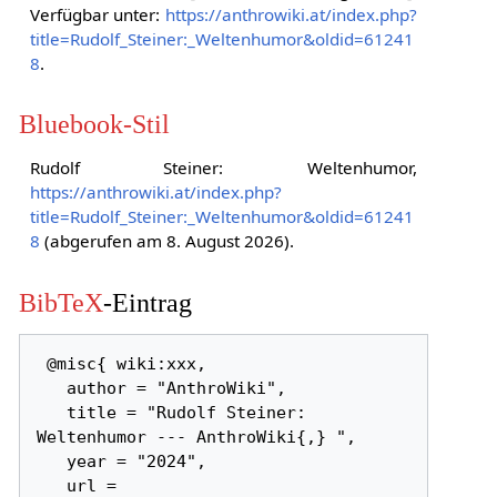
Verfügbar unter:
https://anthrowiki.at/index.php?
title=Rudolf_Steiner:_Weltenhumor&oldid=61241
8
.
Bluebook-Stil
Rudolf Steiner: Weltenhumor,
https://anthrowiki.at/index.php?
title=Rudolf_Steiner:_Weltenhumor&oldid=61241
8
(abgerufen am 8. August 2026).
BibTeX
-Eintrag
 @misc{ wiki:xxx,

   author = "AnthroWiki",

   title = "Rudolf Steiner: 
Weltenhumor --- AnthroWiki{,} ",

   year = "2024",

   url = 