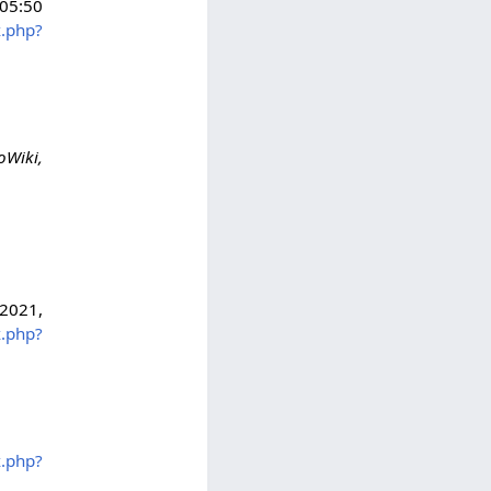
 05:50
x.php?
oWiki,
 2021,
x.php?
x.php?