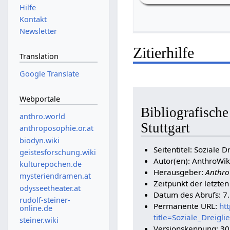
Hilfe
Kontakt
Newsletter
Zitierhilfe
Translation
Google Translate
Webportale
Bibliografische
anthro.world
Stuttgart
anthroposophie.or.at
biodyn.wiki
Seitentitel: Soziale D
geistesforschung.wiki
Autor(en): AnthroWik
kulturepochen.de
Herausgeber:
Anthro
mysteriendramen.at
Zeitpunkt der letzte
odysseetheater.at
Datum des Abrufs: 7
rudolf-steiner-
Permanente URL:
htt
online.de
title=Soziale_Dreigl
steiner.wiki
Versionskennung: 3