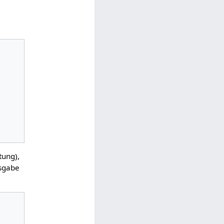
tung),
sgabe