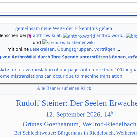
gemeinsam neue Wege der Erkenntnis gehen
n Menschen bei
anthrowiki.at
,
anthro.world
,
und
steiner.wiki
mit online
Lesekreisen
,
Übungsgruppen
,
Vorträgen
...
g von AnthroWiki durch Ihre Spende unterstützen können, erfa
slate
for a raw translation of our pages into more than 100 langu
some mistranslations can occur due to machine translation.
Alle Banner auf einen Klick
Rudolf Steiner: Der Seelen Erwach
h
12. September 2026, 14
Grünes Goetheanum, Weilrod-Riedelbach
Bei Schlechtwetter: Bürgerhaus in Riedelbach, Weiherstr