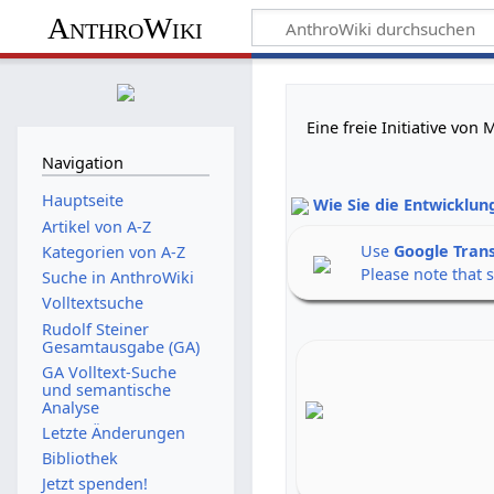
AnthroWiki
Eine freie Initiative vo
Navigation
Hauptseite
Wie Sie die Entwicklun
Artikel von A-Z
Use
Google Tran
Kategorien von A-Z
Please note that 
Suche in AnthroWiki
Volltextsuche
Rudolf Steiner
Gesamtausgabe (GA)
GA Volltext-Suche
und semantische
Analyse
Letzte Änderungen
Bibliothek
Jetzt spenden!