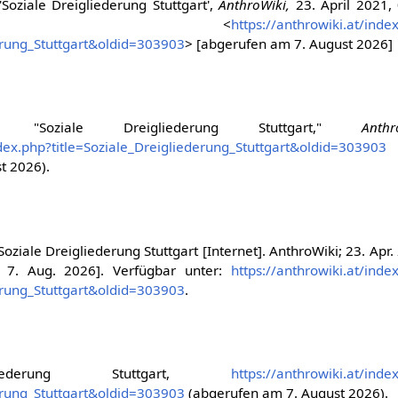
'Soziale Dreigliederung Stuttgart',
AnthroWiki,
23. April 2021,
C, <
https://anthrowiki.at/inde
derung_Stuttgart&oldid=303903
> [abgerufen am 7. August 2026]
eiter, "Soziale Dreigliederung Stuttgart,"
Anthr
ndex.php?title=Soziale_Dreigliederung_Stuttgart&oldid=303903
t 2026).
oziale Dreigliederung Stuttgart [Internet]. AnthroWiki; 23. Apr.
m 7. Aug. 2026]. Verfügbar unter:
https://anthrowiki.at/inde
derung_Stuttgart&oldid=303903
.
gliederung Stuttgart,
https://anthrowiki.at/inde
derung_Stuttgart&oldid=303903
(abgerufen am 7. August 2026).