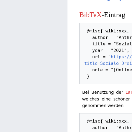
BibTeX
-Eintrag
 @misc{ wiki:xxx,

   author = "AnthroWiki",

   title = "Soziale Dreigliederung Stuttgart --- AnthroWiki{,} ",

   year = "2021",

   url = "
https://
title=Soziale_Drei
   note = "[Online; abgerufen am 7. August 2026]"

Bei Benutzung der
La
welches eine schöner 
genommen werden:
 @misc{ wiki:xxx,

   author = "AnthroWiki",
