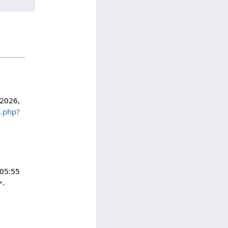
 2026,
x.php?
 05:55
>.