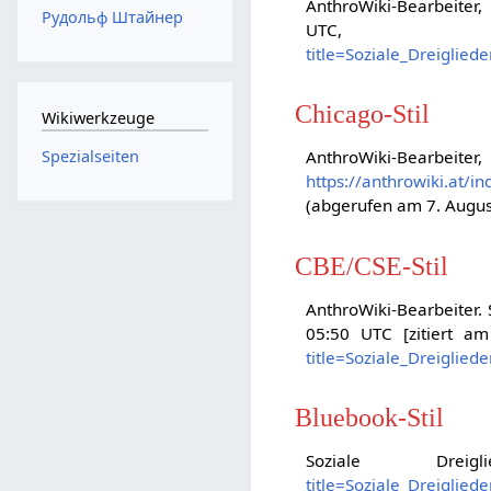
AnthroWiki-Bearbeiter, 
Рудольф Штайнер
UT
title=Soziale_Dreiglie
Chicago-Stil
Wikiwerkzeuge
Spezialseiten
AnthroWiki-Bearb
https://anthrowiki.at/i
(abgerufen am 7. Augus
CBE/CSE-Stil
AnthroWiki-Bearbeiter. S
05:50 UTC [zitiert a
title=Soziale_Dreiglie
Bluebook-Stil
Soziale Drei
title=Soziale_Dreiglie