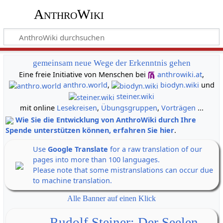
AnthroWiki
gemeinsam neue Wege der Erkenntnis gehen
Eine freie Initiative von Menschen bei
anthrowiki.at
,
anthro.world
,
biodyn.wiki
und
steiner.wiki
mit online
Lesekreisen
,
Übungsgruppen
,
Vorträgen
...
Wie Sie die Entwicklung von AnthroWiki durch Ihre
Spende unterstützen können, erfahren Sie hier
.
Use
Google Translate
for a raw translation of our
pages into more than 100 languages.
Please note that some mistranslations can occur due
to machine translation.
Alle Banner auf einen Klick
Rudolf Steiner: Der Seelen