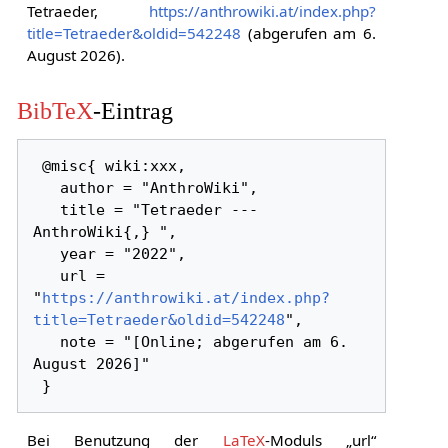
Tetraeder,
https://anthrowiki.at/index.php?
title=Tetraeder&oldid=542248
(abgerufen am 6.
August 2026).
BibTeX
-Eintrag
 @misc{ wiki:xxx,

   author = "AnthroWiki",

   title = "Tetraeder --- 
AnthroWiki{,} ",

   year = "2022",

   url = 
"
https://anthrowiki.at/index.php?
title=Tetraeder&oldid=542248
",

   note = "[Online; abgerufen am 6. 
August 2026]"

Bei Benutzung der
LaTeX
-Moduls „url“