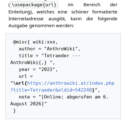
(
im Bereich der
\usepackage{url}
Einleitung), welches eine schöner formatierte
Internetadresse ausgibt, kann die folgende
Ausgabe genommen werden:
 @misc{ wiki:xxx,

   author = "AnthroWiki",

   title = "Tetraeder --- 
AnthroWiki{,} ",

   year = "2022",

   url = 
"
\url{
https://anthrowiki.at/index.php
?title=Tetraeder&oldid=542248
}
",

   note = "[Online; abgerufen am 6. 
August 2026]"
