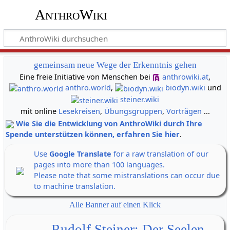
AnthroWiki
gemeinsam neue Wege der Erkenntnis gehen
Eine freie Initiative von Menschen bei
anthrowiki.at
,
anthro.world
,
biodyn.wiki
und
steiner.wiki
mit online
Lesekreisen
,
Übungsgruppen
,
Vorträgen
...
Wie Sie die Entwicklung von AnthroWiki durch Ihre
Spende unterstützen können, erfahren Sie hier
.
Use
Google Translate
for a raw translation of our
pages into more than 100 languages.
Please note that some mistranslations can occur due
to machine translation.
Alle Banner auf einen Klick
Rudolf Steiner: Der Seelen