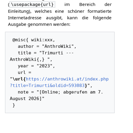
(
im Bereich der
\usepackage{url}
Einleitung), welches eine schöner formatierte
Internetadresse ausgibt, kann die folgende
Ausgabe genommen werden:
 @misc{ wiki:xxx,

   author = "AnthroWiki",

   title = "Trimurti --- 
AnthroWiki{,} ",

   year = "2023",

   url = 
"
\url{
https://anthrowiki.at/index.php
?title=Trimurti&oldid=593083
}
",

   note = "[Online; abgerufen am 7. 
August 2026]"
