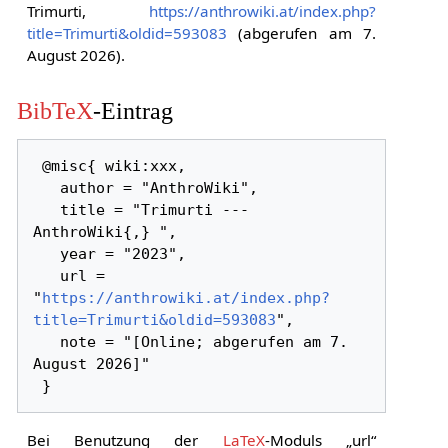
Trimurti,
https://anthrowiki.at/index.php?
title=Trimurti&oldid=593083
(abgerufen am 7.
August 2026).
BibTeX
-Eintrag
 @misc{ wiki:xxx,

   author = "AnthroWiki",

   title = "Trimurti --- 
AnthroWiki{,} ",

   year = "2023",

   url = 
"
https://anthrowiki.at/index.php?
title=Trimurti&oldid=593083
",

   note = "[Online; abgerufen am 7. 
August 2026]"

Bei Benutzung der
LaTeX
-Moduls „url“