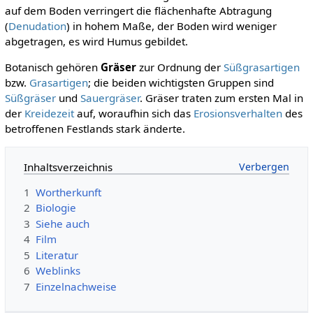
auf dem Boden verringert die flächenhafte Abtragung
(
Denudation
) in hohem Maße, der Boden wird weniger
abgetragen, es wird Humus gebildet.
Botanisch gehören
Gräser
zur Ordnung der
Süßgrasartigen
bzw.
Grasartigen
; die beiden wichtigsten Gruppen sind
Süßgräser
und
Sauergräser
. Gräser traten zum ersten Mal in
der
Kreidezeit
auf, woraufhin sich das
Erosionsverhalten
des
betroffenen Festlands stark änderte.
Inhaltsverzeichnis
1
Wortherkunft
2
Biologie
3
Siehe auch
4
Film
5
Literatur
6
Weblinks
7
Einzelnachweise