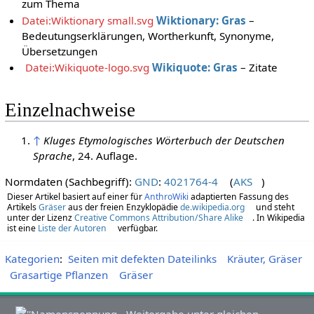
zum Thema
Datei:Wiktionary small.svg
Wiktionary: Gras
–
Bedeutungserklärungen, Wortherkunft, Synonyme,
Übersetzungen
Datei:Wikiquote-logo.svg
Wikiquote: Gras
– Zitate
Einzelnachweise
↑
Kluges Etymologisches Wörterbuch der Deutschen
Sprache
, 24. Auflage.
Normdaten (Sachbegriff):
GND
:
4021764-4
(
AKS
)
Dieser Artikel basiert auf einer für
AnthroWiki
adaptierten Fassung des
Artikels
Gräser
aus der freien Enzyklopädie
de.wikipedia.org
und steht
unter der Lizenz
Creative Commons Attribution/Share Alike
. In Wikipedia
ist eine
Liste der Autoren
verfügbar.
Kategorien
:
Seiten mit defekten Dateilinks
Kräuter, Gräser
Grasartige Pflanzen
Gräser