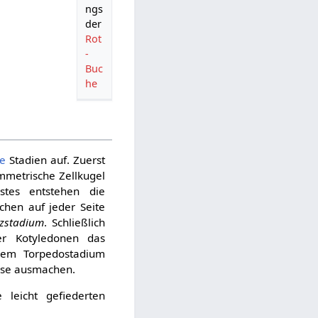
ngs
der
Rot
-
Buc
he
he
Stadien auf. Zuerst
ymmetrische Zellkugel
tes entstehen die
chen auf jeder Seite
zstadium
. Schließlich
r Kotyledonen das
dem Torpedostadium
asse ausmachen.
 leicht gefiederten