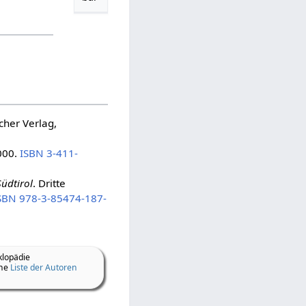
cher Verlag,
000.
ISBN 3-411-
Südtirol
. Dritte
SBN 978-3-85474-187-
klopädie
ine
Liste der Autoren