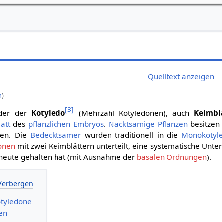
Quelltext anzeigen
n
)
[
3
]
er der
Kotyledo
(Mehrzahl Kotyledonen), auch
Keimbl
latt
des
pflanzlichen Embryos
.
Nacktsamige Pflanzen
besitzen
nen. Die
Bedecktsamer
wurden traditionell in die
Monokotyl
onen
mit zwei Keimblättern unterteilt, eine systematische Unter
s heute gehalten hat (mit Ausnahme der
basalen Ordnungen
).
otyledone
en