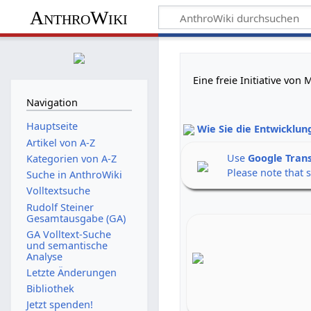
AnthroWiki
Eine freie Initiative vo
Navigation
Hauptseite
Wie Sie die Entwicklun
Artikel von A-Z
Use
Google Tran
Kategorien von A-Z
Please note that 
Suche in AnthroWiki
Volltextsuche
Rudolf Steiner
Gesamtausgabe (GA)
GA Volltext-Suche
und semantische
Analyse
Letzte Änderungen
Bibliothek
Jetzt spenden!