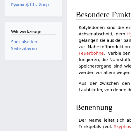
Рудольф Штайнер
Besondere Funkt
Kotyledonen sind die er
Wikiwerkzeuge
Achsenabschnitt, dem
H
gelangen sie aus der Sa
Spezialseiten
zur Nährstoffproduktio
Seite zitieren
Feuerbohne
, verbleib
fungieren, die Nährsto
Speicherorgane sind wie
werden vor allem wegen 
Aus der zwischen den
Laubblätter, von denen d
Benennung
Der Name leitet sich ab
Trinkgefäß (vgl.
Skypho