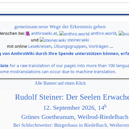
gemeinsam neue Wege der Erkenntnis gehen
n Menschen bei
anthrowiki.at
,
anthro.world
,
und
steiner.wiki
mit online
Lesekreisen
,
Übungsgruppen
,
Vorträgen
...
g von AnthroWiki durch Ihre Spende unterstützen können, erfa
slate
for a raw translation of our pages into more than 100 langu
some mistranslations can occur due to machine translation.
Alle Banner auf einen Klick
Rudolf Steiner: Der Seelen Erwach
h
12. September 2026, 14
Grünes Goetheanum, Weilrod-Riedelbach
Bei Schlechtwetter: Bürgerhaus in Riedelbach, Weiherstr