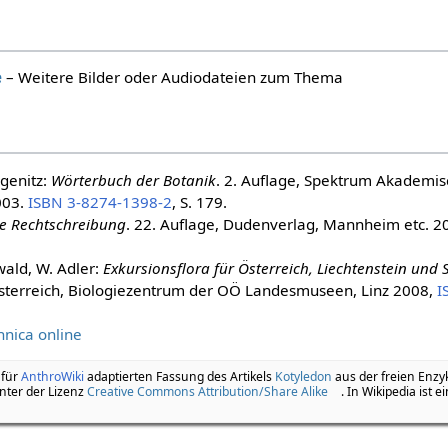
e
– Weitere Bilder oder Audiodateien zum Thema
genitz:
Wörterbuch der Botanik
. 2. Auflage, Spektrum Akademis
003.
ISBN 3-8274-1398-2
, S. 179.
he Rechtschreibung
. 22. Auflage, Dudenverlag, Mannheim etc. 2
wald, W. Adler:
Exkursionsflora für Österreich, Liechtenstein und 
sterreich, Biologiezentrum der OÖ Landesmuseen, Linz 2008,
I
nnica online
 für
AnthroWiki
adaptierten Fassung des Artikels
Kotyledon
aus der freien Enzy
nter der Lizenz
Creative Commons Attribution/Share Alike
. In Wikipedia ist e