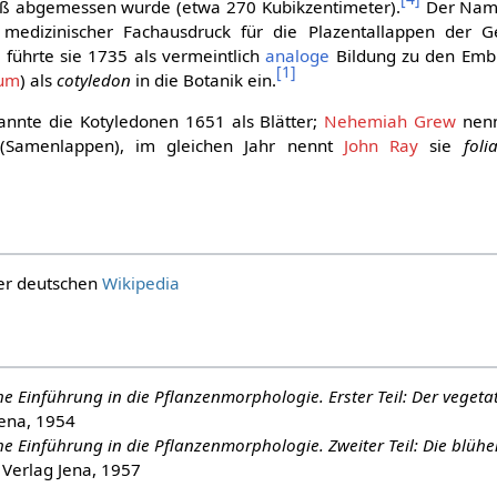
äß abgemessen wurde (etwa 270 Kubikzentimeter).
Der Name
 medizinischer Fachausdruck für die Plazentallappen der G
é
führte sie 1735 als vermeintlich
analoge
Bildung zu den Emb
[
1
]
ium
) als
cotyledon
in die Botanik ein.
nnte die Kotyledonen 1651 als Blätter;
Nehemiah Grew
nenn
Samenlappen), im gleichen Jahr nennt
John Ray
sie
foli
der deutschen
Wikipedia
he Einführung in die Pflanzenmorphologie. Erster Teil: Der vegeta
Jena, 1954
he Einführung in die Pflanzenmorphologie. Zweiter Teil: Die blüh
 Verlag Jena, 1957