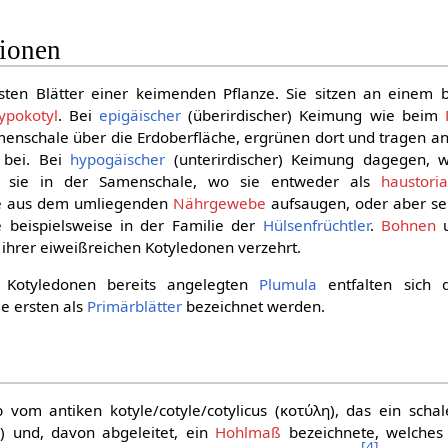
ionen
sten Blätter einer keimenden Pflanze. Sie sitzen an einem
ypokotyl
. Bei
epigäischer
(überirdischer) Keimung wie beim
menschale über die Erdoberfläche, ergrünen dort und tragen a
n bei. Bei
hypogäischer
(unterirdischer) Keimung dagegen, w
en sie in der Samenschale, wo sie entweder als
haustori
ffe aus dem umliegenden
Nährgewebe
aufsaugen, oder aber sel
 beispielsweise in der Familie der
Hülsenfrüchtler
.
Bohnen
ihrer eiweißreichen Kotyledonen verzehrt.
 Kotyledonen bereits angelegten
Plumula
entfalten sich 
ie ersten als
Primärblätter
bezeichnet werden.
 vom antiken kotyle/cotyle/cotylicus (κοτύλη), das ein scha
s
) und, davon abgeleitet, ein
Hohlmaß
bezeichnete, welches
[
4
]