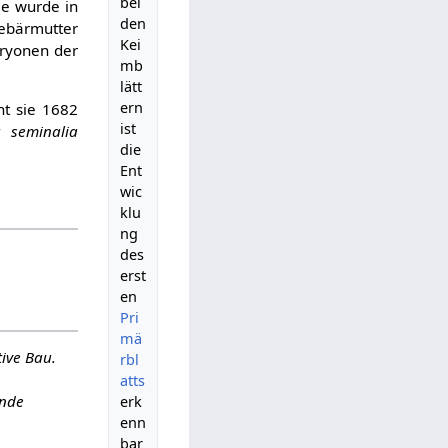
bei
 wurde in
den
ebärmutter
Kei
ryonen der
mb
lätt
ern
t sie 1682
ist
a seminalia
die
Ent
wic
klu
ng
des
erst
en
Pri
mä
tive Bau.
rbl
atts
ende
erk
enn
bar