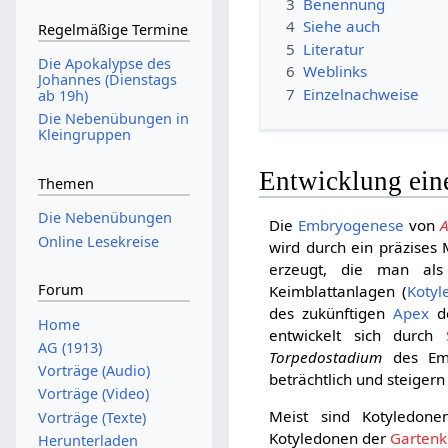
3
Benennung
4
Siehe auch
Regelmäßige Termine
5
Literatur
Die Apokalypse des
6
Weblinks
Johannes (Dienstags
7
Einzelnachweise
ab 19h)
Die Nebenübungen in
Kleingruppen
Entwicklung ein
Themen
Die Nebenübungen
Die
Embryogenese
von
A
Online Lesekreise
wird durch ein präzises 
erzeugt, die man al
Forum
Keimblattanlagen (
Kotyl
des zukünftigen
Apex
d
Home
entwickelt sich durch
AG (1913)
Torpedostadium
des Emb
Vorträge (Audio)
beträchtlich und steiger
Vorträge (Video)
Meist sind Kotyledone
Vorträge (Texte)
Kotyledonen der
Gartenk
Herunterladen