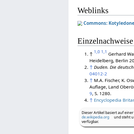
Weblinks
Commons: Kotyledon
Einzelnachweise
1,0
1,1
↑
Gerhard Wa
Heidelberg, Berlin 2
↑
Duden. Die deutsc
04012-2
↑
M.A. Fischer, K. Os
Auflage, Land Oberö
9
, S. 1280.
↑
Encyclopedia Brita
Dieser Artikel basiert auf einer
de.wikipedia.org
und steht u
verfügbar.