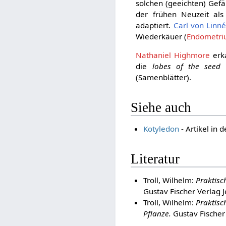
solchen (geeichten) Gef
der frühen Neuzeit als
adaptiert.
Carl von Linn
Wiederkäuer (
Endometr
Nathaniel Highmore
erka
die
lobes of the seed
(
(Samenblätter).
Siehe auch
Kotyledon
- Artikel in 
Literatur
Troll, Wilhelm:
Praktisc
Gustav Fischer Verlag 
Troll, Wilhelm:
Praktisc
Pflanze.
Gustav Fischer