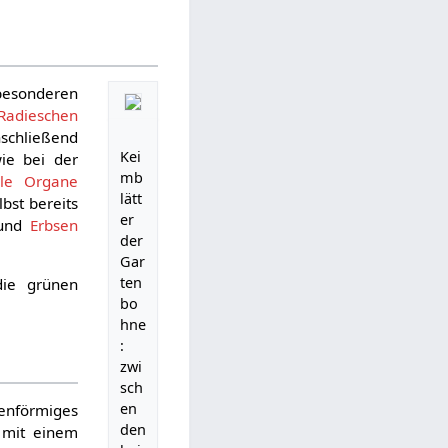
 besonderen
Radieschen
nschließend
Kei
ie bei der
mb
ale Organe
lätt
bst bereits
er
und
Erbsen
der
Gar
ten
die grünen
bo
hne
:
zwi
sch
en
lenförmiges
den
 mit einem