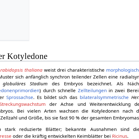
er Kotyledone
rabidopsis thaliana
weist drei charakteristische
morphologisc
Muster sich anfänglich synchron teilender Zellen eine radials
s
globuläres Stadium
des Embryos bezeichnet. Als Nächs
edonenprimordien
) durch schnelle
Zellteilungen
in zwei Berei
er
Sprossachse
. Es bildet sich das
bilateralsymmetrische
Her
Streckungswachstum
der Achse und Weiterentwicklung de
ryos. Bei vielen Arten wachsen die Kotyledonen nach 
n Zellzahl und Größe, bis sie fast 90 % der gesamten Embryom
n stark reduzierte Blätter; bekannte Ausnahmen sind die
resse
oder die kräftig entwickelten Keimblätter bei
Ricinus
.