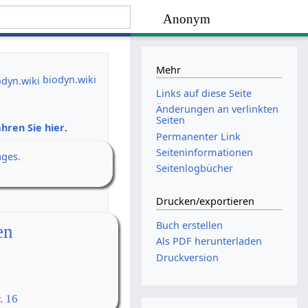
Anonym
Mehr
biodyn.wiki
Links auf diese Seite
Änderungen an verlinkten
Seiten
hren Sie hier
.
Permanenter Link
Seiten­­informationen
ages.
Seitenlogbücher
Drucken/­exportieren
Buch erstellen
en
Als PDF herunterladen
Druckversion
. 16