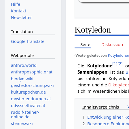
Hilfe
Kontakt
Newsletter
Kotyledon
Translation
Google Translate
Seite
Diskussion
Webportale
(Weitergeleitet von
Kotyledone
[
1
]
[
2
]
anthro.world
Die
Kotyledone
od
Samenlappen
, ist das
B
anthroposophie.or.at
bis zahlreiche Kotyledo
biodyn.wiki
einem und die
Dikotyled
geistesforschung.wiki
sich im Wesentlichen bi
kulturepochen.de
mysteriendramen.at
odysseetheater.at
Inhaltsverzeichnis
rudolf-steiner-
online.de
1
Entwicklung einer K
steiner.wiki
2
Besondere Funktion