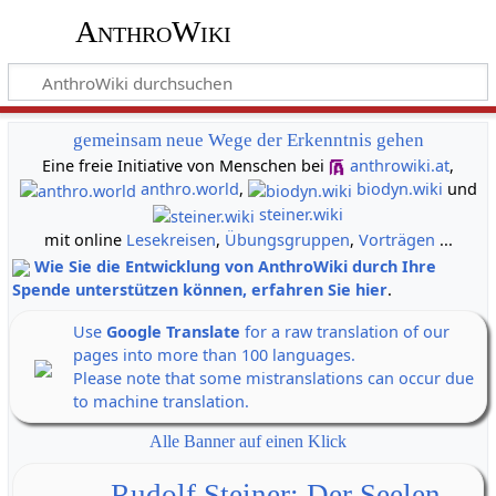
AnthroWiki
gemeinsam neue Wege der Erkenntnis gehen
Eine freie Initiative von Menschen bei
anthrowiki.at
,
anthro.world
,
biodyn.wiki
und
steiner.wiki
mit online
Lesekreisen
,
Übungsgruppen
,
Vorträgen
...
Wie Sie die Entwicklung von AnthroWiki durch Ihre
Spende unterstützen können, erfahren Sie hier
.
Use
Google Translate
for a raw translation of our
pages into more than 100 languages.
Please note that some mistranslations can occur due
to machine translation.
Alle Banner auf einen Klick
Rudolf Steiner: Der Seelen