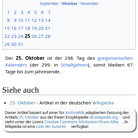
September
·
Oktober
·
November
1
2
3
4
5
6
7
8
9
10
11
12
13
14
15
16
17
18
19
20
21
22
23
24
25
26
27
28
29
30
31
Der
25. Oktober
ist der 298. Tag des
gregorianischen
Kalenders
(der 299. in
Schaltjahren
), somit bleiben 67
Tage bis zum Jahresende.
Siehe auch
25. Oktober
- Artikel in der deutschen
Wikipedia
Dieser Artikel basiert auf einer für
AnthroWiki
adaptierten Fassung des
Artikels
25. Oktober
aus der freien Enzyklopädie
de.wikipedia.org
und
steht unter der Lizenz
Creative Commons Attribution/Share Alike
. In
Wikipedia ist eine
Liste der Autoren
verfügbar.