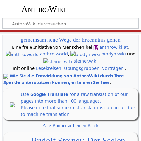
AnthroWiki
gemeinsam neue Wege der Erkenntnis gehen
Eine freie Initiative von Menschen bei
anthrowiki.at
,
anthro.world
,
biodyn.wiki
und
steiner.wiki
mit online
Lesekreisen
,
Übungsgruppen
,
Vorträgen
...
Wie Sie die Entwicklung von AnthroWiki durch Ihre
Spende unterstützen können, erfahren Sie hier
.
Use
Google Translate
for a raw translation of our
pages into more than 100 languages.
Please note that some mistranslations can occur due
to machine translation.
Alle Banner auf einen Klick
Rudolf Steiner: Der Seelen