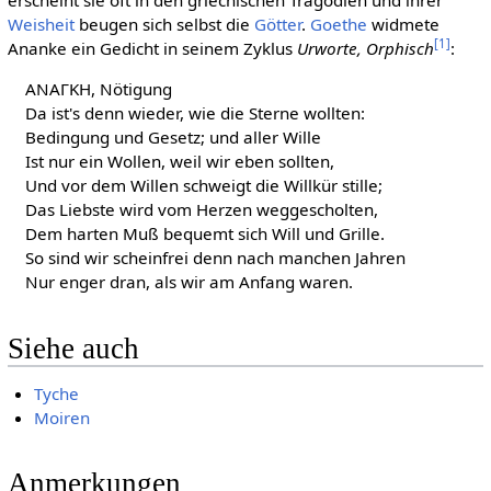
erscheint sie oft in den griechischen Tragödien und ihrer
Weisheit
beugen sich selbst die
Götter
.
Goethe
widmete
[
1
]
Ananke ein Gedicht in seinem Zyklus
Urworte, Orphisch
:
ΑΝΑΓΚΗ, Nötigung
Da ist's denn wieder, wie die Sterne wollten:
Bedingung und Gesetz; und aller Wille
Ist nur ein Wollen, weil wir eben sollten,
Und vor dem Willen schweigt die Willkür stille;
Das Liebste wird vom Herzen weggescholten,
Dem harten Muß bequemt sich Will und Grille.
So sind wir scheinfrei denn nach manchen Jahren
Nur enger dran, als wir am Anfang waren.
Siehe auch
Tyche
Moiren
Anmerkungen