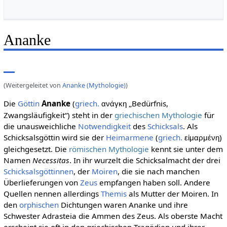
Ananke
(Weitergeleitet von
Ananke (Mythologie)
)
Die
Göttin
Ananke
(
griech.
„Bedürfnis,
ανάγκη
Zwangsläufigkeit“) steht in der
griechischen Mythologie
für
die unausweichliche
Notwendigkeit
des
Schicksals
. Als
Schicksalsgöttin wird sie der
Heimarmene
(
griech.
)
εἱμαρμένη
gleichgesetzt. Die
römischen Mythologie
kennt sie unter dem
Namen
Necessitas
. In ihr wurzelt die Schicksalmacht der drei
Schicksalsgöttinnen
, der
Moiren
, die sie nach manchen
Überlieferungen von
Zeus
empfangen haben soll. Andere
Quellen nennen allerdings
Themis
als Mutter der Moiren. In
den
orphischen
Dichtungen waren Ananke und ihre
Schwester Adrasteia die Ammen des Zeus. Als oberste Macht