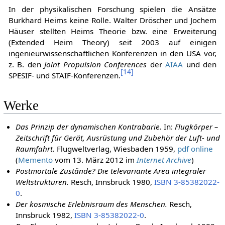
In der physikalischen Forschung spielen die Ansätze
Burkhard Heims keine Rolle. Walter Dröscher und Jochem
Häuser stellten Heims Theorie bzw. eine Erweiterung
(Extended Heim Theory) seit 2003 auf einigen
ingenieurwissenschaftlichen Konferenzen in den USA vor,
z. B. den
Joint Propulsion Conferences
der
AIAA
und den
[
14
]
SPESIF- und STAIF-Konferenzen.
Werke
Das Prinzip der dynamischen Kontrabarie.
In:
Flugkörper –
Zeitschrift für Gerät, Ausrüstung und Zubehör der Luft- und
Raumfahrt.
Flugweltverlag, Wiesbaden 1959,
pdf online
(
Memento
vom 13. März 2012 im
Internet Archive
)
Postmortale Zustände? Die televariante Area integraler
Weltstrukturen.
Resch, Innsbruck 1980,
ISBN 3-85382022-
0
.
Der kosmische Erlebnisraum des Menschen.
Resch,
Innsbruck 1982,
ISBN 3-85382022-0
.