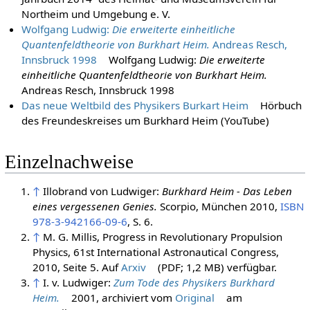
Northeim und Umgebung e. V.
Wolfgang Ludwig:
Die erweiterte einheitliche
Quantenfeldtheorie von Burkhart Heim.
Andreas Resch,
Innsbruck 1998
Wolfgang Ludwig:
Die erweiterte
einheitliche Quantenfeldtheorie von Burkhart Heim.
Andreas Resch, Innsbruck 1998
Das neue Weltbild des Physikers Burkart Heim
Hörbuch
des Freundeskreises um Burkhard Heim (YouTube)
Einzelnachweise
↑
Illobrand von Ludwiger:
Burkhard Heim - Das Leben
eines vergessenen Genies.
Scorpio, München 2010,
ISBN
978-3-942166-09-6
, S. 6.
↑
M. G. Millis, Progress in Revolutionary Propulsion
Physics, 61st International Astronautical Congress,
2010, Seite 5. Auf
Arxiv
(PDF; 1,2 MB) verfügbar.
↑
I. v. Ludwiger:
Zum Tode des Physikers Burkhard
Heim.
2001, archiviert vom
Original
am