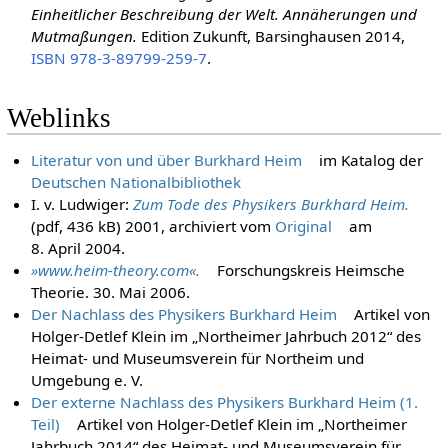
Einheitlicher Beschreibung der Welt. Annäherungen und
Mutmaßungen.
Edition Zukunft, Barsinghausen 2014,
ISBN 978-3-89799-259-7
.
Weblinks
Literatur von und über Burkhard Heim
im Katalog der
Deutschen Nationalbibliothek
I. v. Ludwiger:
Zum Tode des Physikers Burkhard Heim.
(pdf, 436 kB) 2001, archiviert vom
Original
am
8. April 2004
.
»www.heim-theory.com«.
Forschungskreis Heimsche
Theorie. 30. Mai 2006
.
Der Nachlass des Physikers Burkhard Heim
Artikel von
Holger-Detlef Klein im „Northeimer Jahrbuch 2012“ des
Heimat- und Museumsverein für Northeim und
Umgebung e. V.
Der externe Nachlass des Physikers Burkhard Heim (1.
Teil)
Artikel von Holger-Detlef Klein im „Northeimer
Jahrbuch 2014“ des Heimat- und Museumsverein für