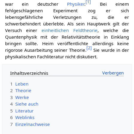
[
1
]
war ein deutscher
Physiker
.
Bei einem
fehlgeschlagenen Experiment zog er sich
lebensgefährliche Verletzungen zu, die er
schwerbehindert überlebte. Als sein Hauptwerk gilt der
Versuch einer
einheitlichen Feldtheorie
, welche die
Quantenphysik mit der Relativitätstheorie in Einklang
bringen sollte. Heim veröffentlichte allerdings keine
[
2
]
rigorose Ausarbeitung seiner Theorie.
Sie wurde in der
physikalischen Fachliteratur nicht diskutiert.
Inhaltsverzeichnis
1
Leben
2
Theorie
3
Werke
4
Siehe auch
5
Literatur
6
Weblinks
7
Einzelnachweise