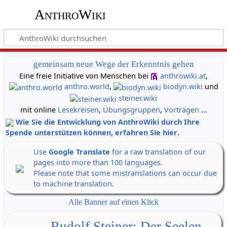
AnthroWiki
gemeinsam neue Wege der Erkenntnis gehen
Eine freie Initiative von Menschen bei
anthrowiki.at
,
anthro.world
,
biodyn.wiki
und
steiner.wiki
mit online
Lesekreisen
,
Übungsgruppen
,
Vorträgen
...
Wie Sie die Entwicklung von AnthroWiki durch Ihre
Spende unterstützen können, erfahren Sie hier
.
Use
Google Translate
for a raw translation of our
pages into more than 100 languages.
Please note that some mistranslations can occur due
to machine translation.
Alle Banner auf einen Klick
Rudolf Steiner: Der Seelen