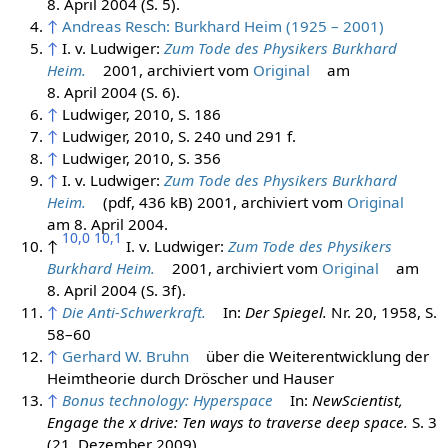
8. April 2004
(S. 5).
↑
Andreas Resch: Burkhard Heim (1925 – 2001)
↑
I. v. Ludwiger:
Zum Tode des Physikers Burkhard
Heim.
2001, archiviert vom
Original
am
8. April 2004
(S. 6).
↑
Ludwiger, 2010, S. 186
↑
Ludwiger, 2010, S. 240 und 291 f.
↑
Ludwiger, 2010, S. 356
↑
I. v. Ludwiger:
Zum Tode des Physikers Burkhard
Heim.
(pdf, 436 kB) 2001, archiviert vom
Original
am
8. April 2004
.
10,0
10,1
↑
I. v. Ludwiger:
Zum Tode des Physikers
Burkhard Heim.
2001, archiviert vom
Original
am
8. April 2004
(S. 3f).
↑
Die Anti-Schwerkraft.
In:
Der Spiegel.
Nr. 20, 1958, S.
58–60
↑
Gerhard W. Bruhn
über die Weiterentwicklung der
Heimtheorie durch Dröscher und Hauser
↑
Bonus technology: Hyperspace
In:
NewScientist,
Engage the x drive: Ten ways to traverse deep space.
S. 3
(21. Dezember 2009)