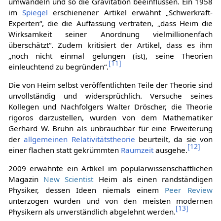
umwandeln und so die Gravitation beeinflussen. Ein 1958
im
Spiegel
erschienener Artikel erwähnt „Schwerkraft-
Experten“, die die Auffassung vertraten, „dass Heim die
Wirksamkeit seiner Anordnung vielmillionenfach
überschätzt“. Zudem kritisiert der Artikel, dass es ihm
„noch nicht einmal gelungen (ist), seine Theorien
[
11
]
einleuchtend zu begründen“.
Die von Heim selbst veröffentlichten Teile der Theorie sind
unvollständig und widersprüchlich. Versuche seines
Kollegen und Nachfolgers Walter Dröscher, die Theorie
rigoros darzustellen, wurden von dem Mathematiker
Gerhard W. Bruhn als unbrauchbar für eine Erweiterung
der
allgemeinen Relativitätstheorie
beurteilt, da sie von
[
12
]
einer flachen statt gekrümmten
Raumzeit
ausgehe.
2009 erwähnte ein Artikel im populärwissenschaftlichen
Magazin
New Scientist
Heim als einen randständigen
Physiker, dessen Ideen niemals einem
Peer Review
unterzogen wurden und von den meisten modernen
[
13
]
Physikern als unverständlich abgelehnt werden.