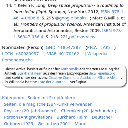
↑
Kelvin F. Long:
Deep space propulsion - a roadmap to
interstellar flight.
Springer, New York 2012,
ISBN 978-1-
4614-0606-8
, S. 295
@google books
; Marc G.Millis, et
al.:
Frontiers of propulsion science.
American Institute of
Aeronautics and Astronautics, Reston 2009,
ISBN 978-
1-56347-956-4
, S. 218–221,
pdf overview
Normdaten (Person):
GND
:
118547887
(
PICA
,
AKS
)
|
LCCN
:
n80080937
|
VIAF
:
40170162
|
Wikipedia-
Personensuche
Dieser Artikel basiert auf einer für
AnthroWiki
adaptierten Fassung des
Artikels
Burkhard Heim
aus der freien Enzyklopädie
de.wikipedia.org
und steht unter der Lizenz
Creative Commons Attribution/Share Alike
.
In Wikipedia ist eine
Liste der Autoren
verfügbar.
Kategorien
:
Seiten mit Skriptfehlern
Seiten, die magische ISBN-Links verwenden
Physiker (20. Jahrhundert)
Chemiker (20. Jahrhundert)
Person (Antigravitation)
Burkhard Heim
Deutscher
Geboren 1925
Gestorben 2001
Mann