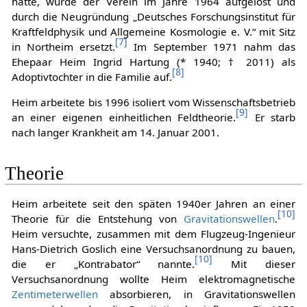
hatte, wurde der Verein im Jahre 1964 aufgelöst und
durch die Neugründung „Deutsches Forschungsinstitut für
Kraftfeldphysik und Allgemeine Kosmologie e. V.“ mit Sitz
[
7
]
in Northeim ersetzt.
Im September 1971 nahm das
Ehepaar Heim Ingrid Hartung (* 1940; † 2011) als
[
8
]
Adoptivtochter in die Familie auf.
Heim arbeitete bis 1996 isoliert vom Wissenschaftsbetrieb
[
9
]
an einer eigenen einheitlichen Feldtheorie.
Er starb
nach langer Krankheit am 14. Januar 2001.
Theorie
Heim arbeitete seit den späten 1940er Jahren an einer
[
10
]
Theorie für die Entstehung von
Gravitationswellen
.
Heim versuchte, zusammen mit dem Flugzeug-Ingenieur
Hans-Dietrich Goslich eine Versuchsanordnung zu bauen,
[
10
]
die er „Kontrabator“ nannte.
Mit dieser
Versuchsanordnung wollte Heim elektromagnetische
Zentimeterwellen
absorbieren, in Gravitationswellen