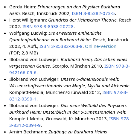
Gerda Heim:
Erinnerungen an den Physiker Burkhard
Heim.
Resch, Innsbruck 2002,
ISBN 3-85382-073-5
.
Horst Willigmann:
Grundriss der Heimschen Theorie.
Resch
2002.
ISBN 978-3-8538-20728
.
Wolfgang Ludwig:
Die erweiterte einheitliche
Quantenfeldtheorie von Burkhard Heim.
Resch, Innsbruck
2002, 4. Aufl.,
ISBN 3-85382-063-8
.
Online-Version
(PDF; 2,8 MB)
Illobrand von Ludwiger:
Burkhard Heim, Das Leben eines
vergessenen Genies.
Scorpio, München 2010,
ISBN 978-3-
942166-09-6
.
Illobrand von Ludwiger:
Unsere 6-dimensionale Welt:
Wissenschaftsverständnis von Magie, Mystik und Alchemie.
Komplett-Media, München/Grünwald 2012,
ISBN 978-3-
8312-0390-1
.
Illobrand von Ludwiger:
Das neue Weltbild des Physikers
Burkhard Heim: Unsterblich in der 6-Dimensionalen Welt.
Komplett-Media, Grünwald, Kr. München 2013,
ISBN 978-
3-8312-0394-9
.
Arnim Bechmann:
Zugänge zu Burkhard Heims