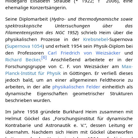
Hildegard Elisabeth Straube (* 1922; † 2006), eine
ehemalige Konzertsängerin.
Seine Diplomarbeit (
Hydro- und thermodynamische sowie
spektroskopische Untersuchungen über das
Filamentensystem des NGC 1952
) schrieb Heim über die
physikalischen Prozesse in der
Krebsnebel
-Supernova
(
Supernova 1054
) und erhielt 1954 sein Physik-Diplom bei
den Professoren
Carl Friedrich von Weizsäcker
und
[
6
]
Richard Becker
.
Anschließend arbeitete er in der
Forschungsgruppe von C. F. von Weizsäcker am
Max-
Planck-Institut für Physik
in Göttingen. Er verließ dieses
jedoch bald, um an einer allgemeinen Feldtheorie zu
arbeiten, in der alle
physikalischen Felder
einheitlich als
dynamische Eigenschaften geometrischer Strukturen
beschrieben wurden.
Im Jahre 1958 gründete Burkhard Heim zusammen mit
Helmut Göckel das „Forschungsinstitut für dynamische
Kontrabarie und Astronautik e. V.“, dessen Leitung er
übernahm. Nachdem sich Heim mit Göckel überworfen