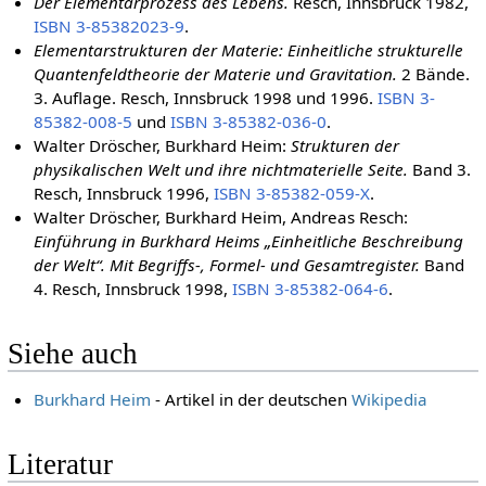
Der Elementarprozess des Lebens.
Resch, Innsbruck 1982,
ISBN 3-85382023-9
.
Elementarstrukturen der Materie: Einheitliche strukturelle
Quantenfeldtheorie der Materie und Gravitation.
2 Bände.
3. Auflage. Resch, Innsbruck 1998 und 1996.
ISBN 3-
85382-008-5
und
ISBN 3-85382-036-0
.
Walter Dröscher, Burkhard Heim:
Strukturen der
physikalischen Welt und ihre nichtmaterielle Seite.
Band 3.
Resch, Innsbruck 1996,
ISBN 3-85382-059-X
.
Walter Dröscher, Burkhard Heim, Andreas Resch:
Einführung in Burkhard Heims „Einheitliche Beschreibung
der Welt“. Mit Begriffs-, Formel- und Gesamtregister.
Band
4. Resch, Innsbruck 1998,
ISBN 3-85382-064-6
.
Siehe auch
Burkhard Heim
- Artikel in der deutschen
Wikipedia
Literatur