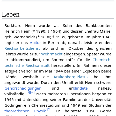
Leben
Burkhard Heim wurde als Sohn des Bankbeamten
Heinrich Heim (* 1890; † 1964) und dessen Ehefrau Marie,
geb. Warneboldt (* 1896; † 1985) geboren. Im Jahre 1943
legte er das
Abitur
in Berlin ab, danach leistete er den
Reichsarbeitsdienst
ab und im Oktober des gleichen
Jahres wurde er zur
Wehrmacht
eingezogen. Später wurde
er abkommandiert, um Sprengstoffe für die
Chemisch-
technische Reichsanstalt
herzustellen. Im Rahmen dieser
Tätigkeit verlor er im Mai 1944 bei einer Explosion beide
Hände, weshalb die
Krukenberg-Plastik
bei ihm
angewandt wurde. Durch den Unfall erlitt Heim schwere
Gehörschädigungen
und er
blindete
nahezu
[
3
]
[
4
]
vollständig.
Nach mehreren Operationen begann er
1946 mit Unterstützung seiner Familie an der Universität
Göttingen ein Chemiestudium und 1949 ein Studium der
[
5
]
theoretischen Physik
.
Er heiratete 1950 Gerda