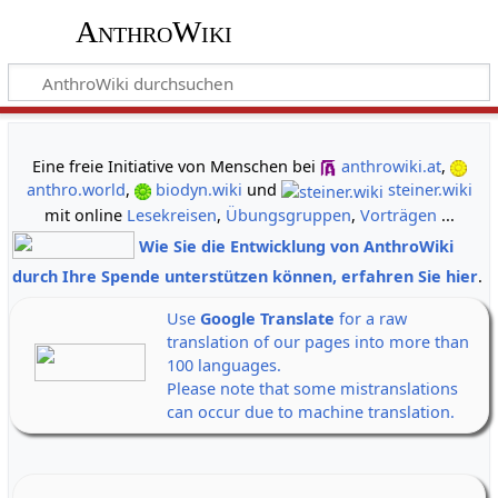
AnthroWiki
gemeinsam neue Wege der Erkenntnis gehen
Eine freie Initiative von Menschen bei
anthrowiki.at
,
anthro.world
,
biodyn.wiki
und
steiner.wiki
mit online
Lesekreisen
,
Übungsgruppen
,
Vorträgen
...
Wie Sie die Entwicklung von AnthroWiki
durch Ihre Spende unterstützen können, erfahren Sie hier
.
Use
Google Translate
for a raw
translation of our pages into more than
100 languages.
Please note that some mistranslations
can occur due to machine translation.
Alle Banner auf einen Klick