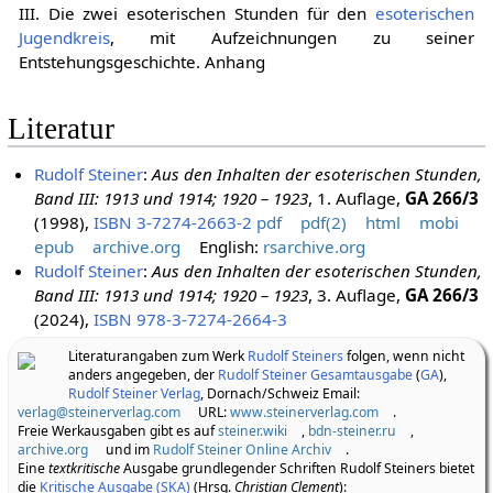
III. Die zwei esoterischen Stunden für den
esoterischen
Jugendkreis
, mit Aufzeichnungen zu seiner
Entstehungsgeschichte. Anhang
Literatur
Rudolf Steiner
:
Aus den Inhalten der esoterischen Stunden,
Band III: 1913 und 1914; 1920 – 1923
, 1. Auflage,
GA 266/3
(1998),
ISBN 3-7274-2663-2
pdf
pdf(2)
html
mobi
epub
archive.org
English:
rsarchive.org
Rudolf Steiner
:
Aus den Inhalten der esoterischen Stunden,
Band III: 1913 und 1914; 1920 – 1923
, 3. Auflage,
GA 266/3
(2024),
ISBN 978-3-7274-2664-3
Literaturangaben zum Werk
Rudolf Steiners
folgen, wenn nicht
anders angegeben, der
Rudolf Steiner Gesamtausgabe
(
GA
),
Rudolf Steiner Verlag
, Dornach/Schweiz Email:
verlag@steinerverlag.com
URL:
www.steinerverlag.com
.
Freie Werkausgaben gibt es auf
steiner.wiki
,
bdn-steiner.ru
,
archive.org
und im
Rudolf Steiner Online Archiv
.
Eine
textkritische
Ausgabe grundlegender Schriften Rudolf Steiners bietet
die
Kritische Ausgabe (SKA)
(Hrsg.
Christian Clement
):