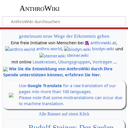
AnthroWiki
gemeinsam neue Wege der Erkenntnis gehen
Eine freie Initiative von Menschen bei
anthrowiki.at
,
anthro.world
,
biodyn.wiki
und
steiner.wiki
mit online
Lesekreisen
,
Übungsgruppen
,
Vorträgen
...
Wie Sie die Entwicklung von AnthroWiki durch Ihre
Spende unterstützen können, erfahren Sie hier
.
Use
Google Translate
for a raw translation of our
pages into more than 100 languages.
Please note that some mistranslations can occur due
to machine translation.
Alle Banner auf einen Klick
Rudolf Steiner: Der Seelen