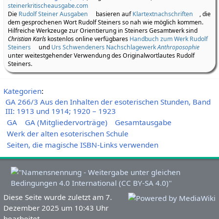
steinerkritischeausgabe.com
Die
Rudolf Steiner Ausgaben
basieren auf
Klartextnachschriften
, die
dem gesprochenen Wort Rudolf Steiners so nah wie möglich kommen.
Hilfreiche Werkzeuge zur Orientierung in Steiners Gesamtwerk sind
Christian Karls
kostenlos online verfügbares
Handbuch zum Werk Rudolf
Steiners
und
Urs Schwendeners Nachschlagewerk
Anthroposophie
unter weitestgehender Verwendung des Originalwortlautes Rudolf
Steiners.
Kategorien
:
GA 266/3 Aus den Inhalten der esoterischen Stunden, Band
III: 1913 und 1914; 1920 – 1923
GA
GA (Mitgliedervorträge)
Gesamtausgabe
Werk der alten esoterischen Schule
Seiten, die magische ISBN-Links verwenden
Diese Seite wurde zuletzt am 7.
Dezember 2025 um 10:43 Uhr
bearbeitet.