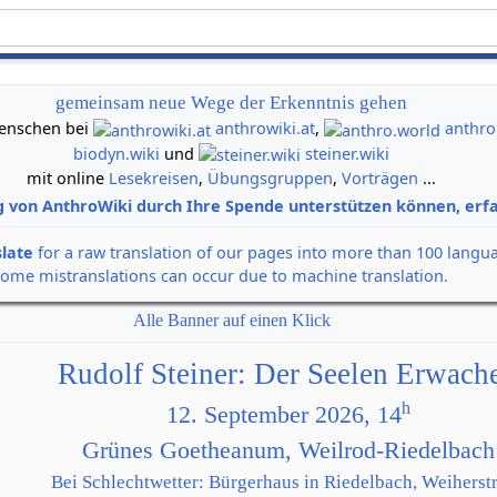
gemeinsam neue Wege der Erkenntnis gehen
 Menschen bei
anthrowiki.at
,
anthro
biodyn.wiki
und
steiner.wiki
mit online
Lesekreisen
,
Übungsgruppen
,
Vorträgen
...
g von AnthroWiki durch Ihre Spende unterstützen können, erfa
slate
for a raw translation of our pages into more than 100 langu
some mistranslations can occur due to machine translation.
Alle Banner auf einen Klick
Rudolf Steiner: Der Seelen Erwach
h
12. September 2026, 14
Grünes Goetheanum, Weilrod-Riedelbach
Bei Schlechtwetter: Bürgerhaus in Riedelbach, Weiherstr