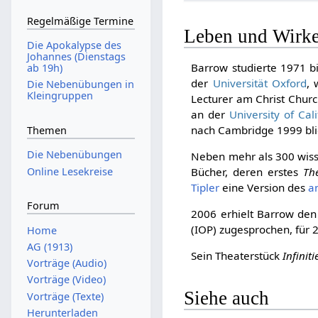
Regelmäßige Termine
Leben und Wirk
Die Apokalypse des
Johannes (Dienstags
Barrow studierte 1971 
ab 19h)
der
Universität Oxford
,
Die Nebenübungen in
Kleingruppen
Lecturer am Christ Churc
an der
University of Cali
nach Cambridge 1999 blie
Themen
Die Nebenübungen
Neben mehr als 300 wisse
Online Lesekreise
Bücher, deren erstes
Th
Tipler
eine Version des
a
Forum
2006 erhielt Barrow de
(IOP) zugesprochen, für 
Home
AG (1913)
Sein Theaterstück
Infiniti
Vorträge (Audio)
Vorträge (Video)
Siehe auch
Vorträge (Texte)
Herunterladen