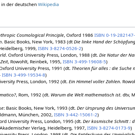
l in der deutschen
Wikipedia
thropic Cosmological Principle
, Oxford 1986
ISBN 0-19-282147
n
. Basic Books, New York, 1983 (dt
Die linke Hand der Schöpfun
Heidelberg, 1999,
ISBN 3-8274-0526-2
)
rld
. Oxford University Press, London, 1988 (dt.
Die Natur der Na
Zeit
, Rowohlt, Reinbek, 1995,
ISBN 3-499-19608-5
)
 Oxford University Press, 1991 (dt.
Theorien für alles : die Suche
4
ISBN 3-499-19534-8
)
iversity Press, London, 1992 (dt.
Ein Himmel voller Zahlen
. Rowoh
ematico?
, Rom, 1992 (dt.
Warum die Welt mathematisch ist
. dtv,
se
: Basic Books, New York, 1993 (dt.
Der Ursprung des Universum
oldmann, München, 2002,
ISBN 3-442-15061-2
)
ord University Press, London, 1995 (dt.
Der kosmische Schnitt : 
Akademischer Verlag, Heidelberg, 1997,
ISBN 3-8274-0173-9
)
niversity Press, London, 1998 (dt.
Die Entdeckung des Unmöglich