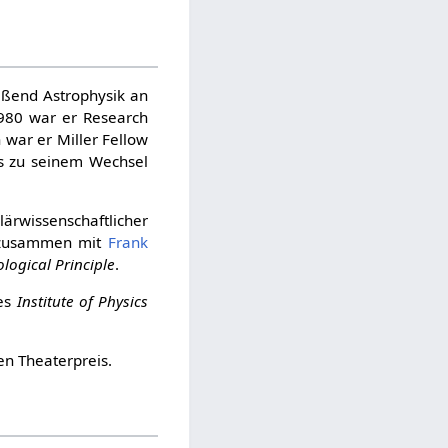
ßend Astrophysik an
980 war er Research
 war er Miller Fellow
is zu seinem Wechsel
lärwissenschaftlicher
 zusammen mit
Frank
logical Principle
.
es
Institute of Physics
en Theaterpreis.