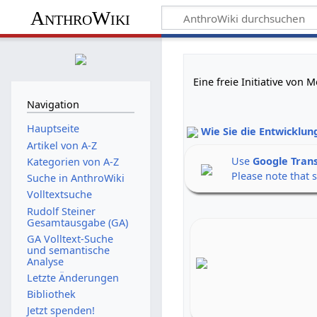
AnthroWiki
Eine freie Initiative von
Navigation
Hauptseite
Wie Sie die Entwicklun
Artikel von A-Z
Use
Google Tran
Kategorien von A-Z
Please note that 
Suche in AnthroWiki
Volltextsuche
Rudolf Steiner
Gesamtausgabe (GA)
GA Volltext-Suche
und semantische
Analyse
Letzte Änderungen
Bibliothek
Jetzt spenden!