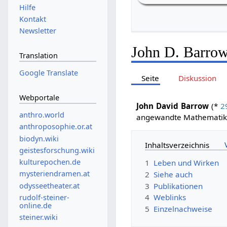
Hilfe
Kontakt
Newsletter
John D. Barro
Translation
Google Translate
Seite
Diskussion
Webportale
John David Barrow
(*
2
anthro.world
angewandte Mathematik 
anthroposophie.or.at
biodyn.wiki
Inhaltsverzeichnis
geistesforschung.wiki
kulturepochen.de
1
Leben und Wirken
mysteriendramen.at
2
Siehe auch
odysseetheater.at
3
Publikationen
4
Weblinks
rudolf-steiner-
online.de
5
Einzelnachweise
steiner.wiki