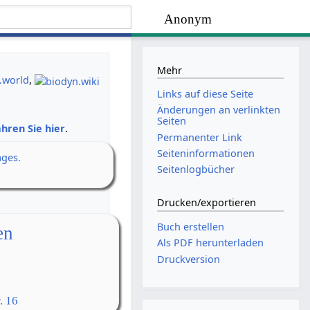
Anonym
Mehr
.world
,
Links auf diese Seite
Änderungen an verlinkten
Seiten
hren Sie hier
.
Permanenter Link
Seiten­­informationen
ages.
Seitenlogbücher
Drucken/­exportieren
Buch erstellen
en
Als PDF herunterladen
Druckversion
. 16