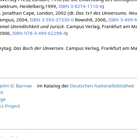
Spektrum, Heidelberg,1999,
ISBN 3-8274-1110-6
)
. Jonathan Cape, London, 2002 (dt.
Das 1x1 des Universums. Neu
Campus, 2004,
ISBN 3-593-37330-0
Rowohlt, 2006,
ISBN 3-499-
nmal Unendlichkeit und zurück
. Campus Verlag, Frankfurt am M
 2006,
ISBN 978-3-499-62298-4
)
eytag:
Das Buch der Universen
. Campus Verlag, Frankfurt am M
 John D. Barrow
im Katalog der
Deutschen Nationalbibliothek
ch
age
s Project