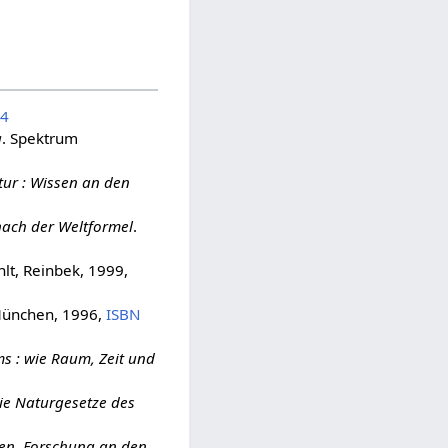
-4
g
. Spektrum
tur : Wissen an den
 nach der Weltformel
.
lt, Reinbek, 1999,
 München, 1996,
ISBN
s : wie Raum, Zeit und
die Naturgesetze des
en. Forschung an den