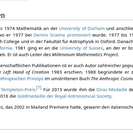
en
bis 1974 Mathematik an der
University of Durham
und anschlie
 wo er 1977 bei
Dennis Sciama
promoviert
wurde. 1977 bis 1
h College und in der Fakultät für Astrophysik in Oxford. Danach
fornia
. 1981 ging er an die
University of Sussex
, an der er b
b. Er ist auch Leiter des
Millennium Mathematics Project
.
nschaftlichen Publikationen ist er auch Autor zahlreicher popu
e Left Hand of Creation
1983 erschien. 1988 begründete er
nthropischen Prinzips
im umstrittenen Buch
The Anthropic Cosmo
[
1
]
n
Templeton-Preis
.
Für 2015 wurde ihm die
Dirac-Medaille
d
2016 die
Goldmedaille der Royal Astronomical Society
.
es
, das 2002 in Mailand Premiere hatte, gewann den italienisch