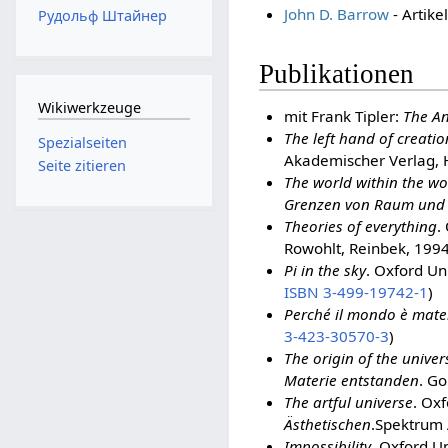
John D. Barrow
- Artike
Рудольф Штайнер
Publikationen
Wikiwerkzeuge
mit Frank Tipler:
The An
The left hand of creatio
Spezialseiten
Akademischer Verlag, 
Seite zitieren
The world within the wo
Grenzen von Raum und 
Theories of everything
.
Rowohlt, Reinbek, 199
Pi in the sky
. Oxford Un
ISBN 3-499-19742-1
)
Perché il mondo è mat
3-423-30570-3
)
The origin of the univer
Materie entstanden
. G
The artful universe
. Oxf
Ästhetischen
.Spektrum 
Impossibility
. Oxford U