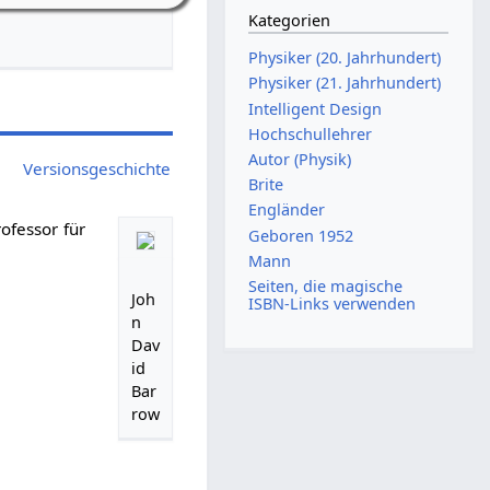
Kategorien
Physiker (20. Jahrhundert)
Physiker (21. Jahrhundert)
Intelligent Design
Hochschullehrer
Autor (Physik)
Versionsgeschichte
Brite
Engländer
rofessor für
Geboren 1952
Mann
Seiten, die magische
Joh
ISBN-Links verwenden
n
Dav
id
Bar
row