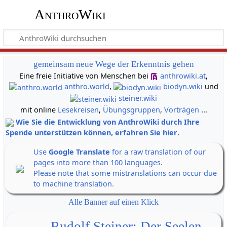
AnthroWiki
gemeinsam neue Wege der Erkenntnis gehen
Eine freie Initiative von Menschen bei
anthrowiki.at
,
anthro.world
,
biodyn.wiki
und
steiner.wiki
mit online
Lesekreisen
,
Übungsgruppen
,
Vorträgen
...
Wie Sie die Entwicklung von AnthroWiki durch Ihre
Spende unterstützen können, erfahren Sie hier
.
Use
Google Translate
for a raw translation of our
pages into more than 100 languages.
Please note that some mistranslations can occur due
to machine translation.
Alle Banner auf einen Klick
Rudolf Steiner: Der Seelen