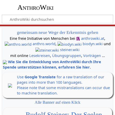
AnthroWiki
gemeinsam neue Wege der Erkenntnis gehen
Eine freie Initiative von Menschen bei
anthrowiki.at
,
anthro.world
,
biodyn.wiki
und
steiner.wiki
mit online
Lesekreisen
,
Übungsgruppen
,
Vorträgen
...
Wie Sie die Entwicklung von AnthroWiki durch Ihre
Spende unterstützen können, erfahren Sie hier
.
Use
Google Translate
for a raw translation of our
pages into more than 100 languages.
Please note that some mistranslations can occur due
to machine translation.
Alle Banner auf einen Klick
Rudolf Steiner: Der Seelen