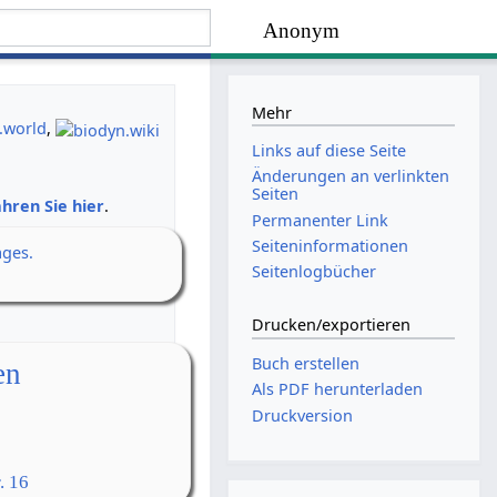
Anonym
Mehr
.world
,
Links auf diese Seite
Änderungen an verlinkten
Seiten
hren Sie hier
.
Permanenter Link
Seiten­­informationen
ages.
Seitenlogbücher
Drucken/­exportieren
Buch erstellen
en
Als PDF herunterladen
Druckversion
. 16