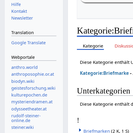
Hilfe
Kontakt
Newsletter
Kategorie
:
Brie
Translation
Google Translate
Kategorie
Diskussi
Webportale
Diese Kategorie enthält
anthro.world
Kategorie:Briefmarke
-
anthroposophie.or.at
biodyn.wiki
geistesforschung.wiki
Unterkategorien
kulturepochen.de
mysteriendramen.at
Diese Kategorie enthält 
odysseetheater.at
rudolf-steiner-
!
online.de
steiner.wiki
Briefmarken
(2 K, 1 S)