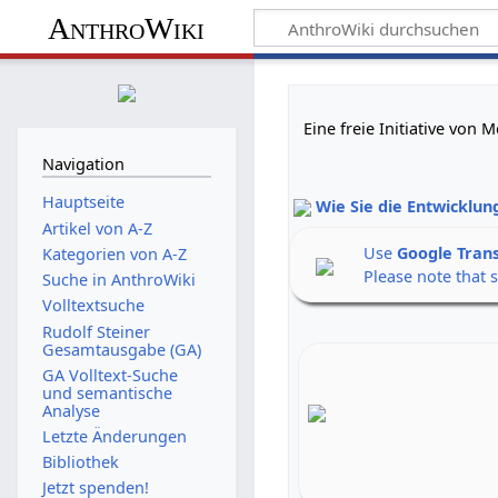
AnthroWiki
Eine freie Initiative von
Navigation
Hauptseite
Wie Sie die Entwicklun
Artikel von A-Z
Use
Google Tran
Kategorien von A-Z
Please note that 
Suche in AnthroWiki
Volltextsuche
Rudolf Steiner
Gesamtausgabe (GA)
GA Volltext-Suche
und semantische
Analyse
Letzte Änderungen
Bibliothek
Jetzt spenden!