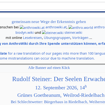
gemeinsam neue Wege der Erkenntnis gehen
 Menschen bei
anthrowiki.at
,
anthro
biodyn.wiki
und
steiner.wiki
mit online
Lesekreisen
,
Übungsgruppen
,
Vorträgen
...
g von AnthroWiki durch Ihre Spende unterstützen können, erfa
slate
for a raw translation of our pages into more than 100 langu
some mistranslations can occur due to machine translation.
Alle Banner auf einen Klick
Rudolf Steiner: Der Seelen Erwach
h
12. September 2026, 14
Grünes Goetheanum, Weilrod-Riedelbach
Bei Schlechtwetter: Bürgerhaus in Riedelbach, Weiherstr