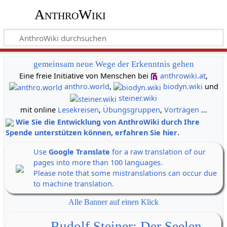
AnthroWiki
gemeinsam neue Wege der Erkenntnis gehen
Eine freie Initiative von Menschen bei
anthrowiki.at
,
anthro.world
,
biodyn.wiki
und
steiner.wiki
mit online
Lesekreisen
,
Übungsgruppen
,
Vorträgen
...
Wie Sie die Entwicklung von AnthroWiki durch Ihre
Spende unterstützen können, erfahren Sie hier
.
Use
Google Translate
for a raw translation of our
pages into more than 100 languages.
Please note that some mistranslations can occur due
to machine translation.
Alle Banner auf einen Klick
Rudolf Steiner: Der Seelen