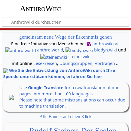
AnthroWiki
gemeinsam neue Wege der Erkenntnis gehen
Eine freie Initiative von Menschen bei
anthrowiki.at
,
anthro.world
,
biodyn.wiki
und
steiner.wiki
mit online
Lesekreisen
,
Übungsgruppen
,
Vorträgen
...
Wie Sie die Entwicklung von AnthroWiki durch Ihre
Spende unterstützen können, erfahren Sie hier
.
Use
Google Translate
for a raw translation of our
pages into more than 100 languages.
Please note that some mistranslations can occur due
to machine translation.
Alle Banner auf einen Klick
Rudolf Steiner: Der Seelen