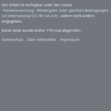
Diese Seite wurde zuletzt am 19.
September 2023 um 20:09 Uhr
bearbeitet.
Der Inhalt ist verfügbar unter der Lizenz
''Namensnennung -
Weitergabe unter gleichen Bedingungen 4.0 International
(CC BY-SA 4.0)''
, sofern nicht anders angegeben.
Diese Seite wurde bisher 776-mal abgerufen.
Datenschutz
Über AnthroWiki
Impressum