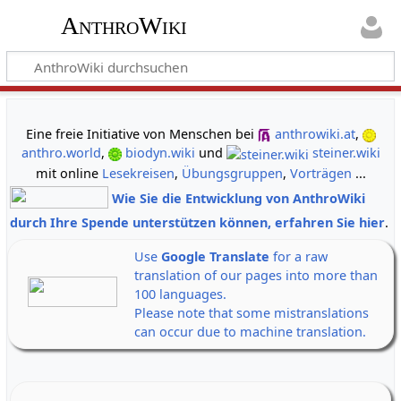
AnthroWiki
gemeinsam neue Wege der Erkenntnis gehen
Eine freie Initiative von Menschen bei
anthrowiki.at
,
anthro.world
,
biodyn.wiki
und
steiner.wiki
mit online
Lesekreisen
,
Übungsgruppen
,
Vorträgen
...
Wie Sie die Entwicklung von AnthroWiki
durch Ihre Spende unterstützen können, erfahren Sie hier
.
Use
Google Translate
for a raw
translation of our pages into more than
100 languages.
Please note that some mistranslations
can occur due to machine translation.
Alle Banner auf einen Klick