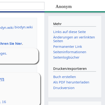
Anonym
Mehr
biodyn.wiki
Links auf diese Seite
Änderungen an verlinkten
Seiten
hren Sie hier
.
Permanenter Link
Seiten­­informationen
ages.
Seitenlogbücher
Drucken/­exportieren
Buch erstellen
en
Als PDF herunterladen
Druckversion
. 16