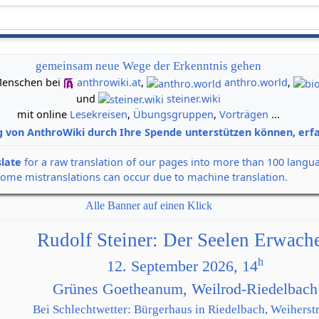
gemeinsam neue Wege der Erkenntnis gehen
n Menschen bei
anthrowiki.at
,
anthro.world
,
und
steiner.wiki
mit online
Lesekreisen
,
Übungsgruppen
,
Vorträgen
...
g von AnthroWiki durch Ihre Spende unterstützen können, erfa
slate
for a raw translation of our pages into more than 100 langu
some mistranslations can occur due to machine translation.
Alle Banner auf einen Klick
Rudolf Steiner: Der Seelen Erwach
h
12. September 2026, 14
Grünes Goetheanum, Weilrod-Riedelbach
Bei Schlechtwetter: Bürgerhaus in Riedelbach, Weiherstr