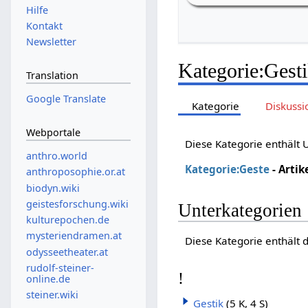
Hilfe
Kontakt
Newsletter
Kategorie
:
Gest
Translation
Google Translate
Kategorie
Diskussi
Webportale
Diese Kategorie enthält
anthro.world
Kategorie:Geste
- Artik
anthroposophie.or.at
biodyn.wiki
geistesforschung.wiki
Unterkategorien
kulturepochen.de
mysteriendramen.at
Diese Kategorie enthält 
odysseetheater.at
rudolf-steiner-
!
online.de
steiner.wiki
Gestik
(5 K, 4 S)