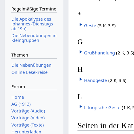
Regelmäßige Termine
*
Die Apokalypse des
Johannes (Dienstags
Geste
(5 K, 3 S)
ab 19h)
Die Nebenübungen in
Kleingruppen
G
Grußhandlung
(2 K, 3 S
Themen
Die Nebenübungen
H
Online Lesekreise
Handgeste
(2 K, 3 S)
Forum
L
Home
AG (1913)
Liturgische Geste
(1 K, 
Vorträge (Audio)
Vorträge (Video)
Seiten in der Ka
Vorträge (Texte)
Herunterladen