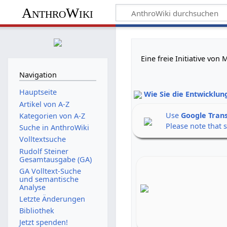
AnthroWiki
Eine freie Initiative vo
Navigation
Hauptseite
Wie Sie die Entwicklun
Artikel von A-Z
Use
Google Tran
Kategorien von A-Z
Please note that 
Suche in AnthroWiki
Volltextsuche
Rudolf Steiner
Gesamtausgabe (GA)
GA Volltext-Suche
und semantische
Analyse
Letzte Änderungen
Bibliothek
Jetzt spenden!