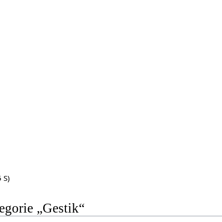
)
5 S)
tegorie „Gestik“