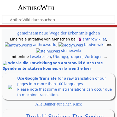
AnthroWiki
gemeinsam neue Wege der Erkenntnis gehen
Eine freie Initiative von Menschen bei
anthrowiki.at
,
anthro.world
,
biodyn.wiki
und
steiner.wiki
mit online
Lesekreisen
,
Übungsgruppen
,
Vorträgen
...
Wie Sie die Entwicklung von AnthroWiki durch Ihre
Spende unterstützen können, erfahren Sie hier
.
Use
Google Translate
for a raw translation of our
pages into more than 100 languages.
Please note that some mistranslations can occur due
to machine translation.
Alle Banner auf einen Klick
Rudolf Steiner: Der Seelen