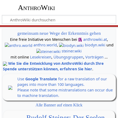
AnthroWiki
gemeinsam neue Wege der Erkenntnis gehen
Eine freie Initiative von Menschen bei
anthrowiki.at
,
anthro.world
,
biodyn.wiki
und
steiner.wiki
mit online
Lesekreisen
,
Übungsgruppen
,
Vorträgen
...
Wie Sie die Entwicklung von AnthroWiki durch Ihre
Spende unterstützen können, erfahren Sie hier
.
Use
Google Translate
for a raw translation of our
pages into more than 100 languages.
Please note that some mistranslations can occur due
to machine translation.
Alle Banner auf einen Klick
Rudolf Steiner: Der Seelen