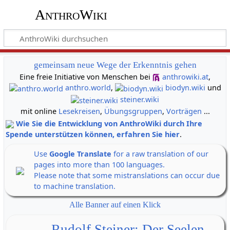
AnthroWiki
gemeinsam neue Wege der Erkenntnis gehen
Eine freie Initiative von Menschen bei
anthrowiki.at
,
anthro.world
,
biodyn.wiki
und
steiner.wiki
mit online
Lesekreisen
,
Übungsgruppen
,
Vorträgen
...
Wie Sie die Entwicklung von AnthroWiki durch Ihre
Spende unterstützen können, erfahren Sie hier
.
Use
Google Translate
for a raw translation of our
pages into more than 100 languages.
Please note that some mistranslations can occur due
to machine translation.
Alle Banner auf einen Klick
Rudolf Steiner: Der Seelen