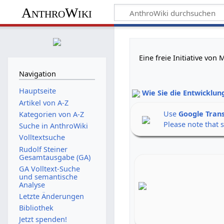
AnthroWiki
Eine freie Initiative vo
Navigation
Hauptseite
Wie Sie die Entwicklun
Artikel von A-Z
Use
Google Tran
Kategorien von A-Z
Please note that 
Suche in AnthroWiki
Volltextsuche
Rudolf Steiner
Gesamtausgabe (GA)
GA Volltext-Suche
und semantische
Analyse
Letzte Änderungen
Bibliothek
Jetzt spenden!