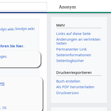
Anonym
Mehr
biodyn.wiki
Links auf diese Seite
Änderungen an verlinkten
Seiten
hren Sie hier
.
Permanenter Link
Seiten­­informationen
ages.
Seitenlogbücher
Drucken/­exportieren
Buch erstellen
en
Als PDF herunterladen
Druckversion
. 16