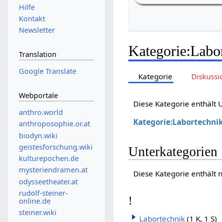
Hilfe
Kontakt
Newsletter
Kategorie
:
Labo
Translation
Google Translate
Kategorie
Diskussi
Webportale
Diese Kategorie enthält
anthro.world
Kategorie:Labortechni
anthroposophie.or.at
biodyn.wiki
geistesforschung.wiki
Unterkategorien
kulturepochen.de
mysteriendramen.at
Diese Kategorie enthält 
odysseetheater.at
rudolf-steiner-
!
online.de
steiner.wiki
Labortechnik
(1 K, 1 S)