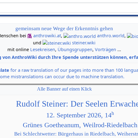
gemeinsam neue Wege der Erkenntnis gehen
n Menschen bei
anthrowiki.at
,
anthro.world
,
und
steiner.wiki
mit online
Lesekreisen
,
Übungsgruppen
,
Vorträgen
...
g von AnthroWiki durch Ihre Spende unterstützen können, erfa
slate
for a raw translation of our pages into more than 100 langu
some mistranslations can occur due to machine translation.
Alle Banner auf einen Klick
Rudolf Steiner: Der Seelen Erwach
h
12. September 2026, 14
Grünes Goetheanum, Weilrod-Riedelbach
Bei Schlechtwetter: Bürgerhaus in Riedelbach, Weiherstr