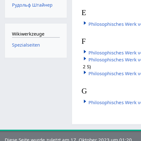
Рудольф Штайнер
E
Philosophisches Werk v
Wikiwerkzeuge
F
Spezialseiten
Philosophisches Werk 
Philosophisches Werk 
2 S)
Philosophisches Werk v
G
Philosophisches Werk 
Diese Seite wurde zuletzt am 17. Oktober 2023 um 01:20