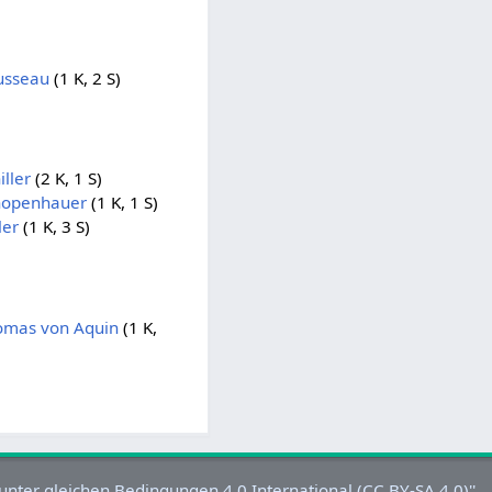
usseau
(1 K, 2 S)
ller
(2 K, 1 S)
chopenhauer
(1 K, 1 S)
ler
(1 K, 3 S)
omas von Aquin
(1 K,