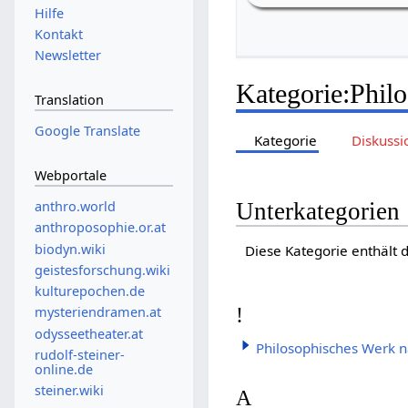
Hilfe
Kontakt
Newsletter
Kategorie
:
Phil
Translation
Google Translate
Kategorie
Diskussi
Webportale
Unterkategorien
anthro.world
anthroposophie.or.at
biodyn.wiki
Diese Kategorie enthält 
geistesforschung.wiki
kulturepochen.de
!
mysteriendramen.at
odysseetheater.at
Philosophisches Werk n
rudolf-steiner-
online.de
steiner.wiki
A