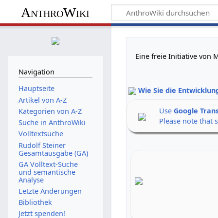
AnthroWiki
Eine freie Initiative vo
Navigation
Hauptseite
Wie Sie die Entwicklun
Artikel von A-Z
Use
Google Tran
Kategorien von A-Z
Please note that 
Suche in AnthroWiki
Volltextsuche
Rudolf Steiner
Gesamtausgabe (GA)
GA Volltext-Suche
und semantische
Analyse
Letzte Änderungen
Bibliothek
Jetzt spenden!