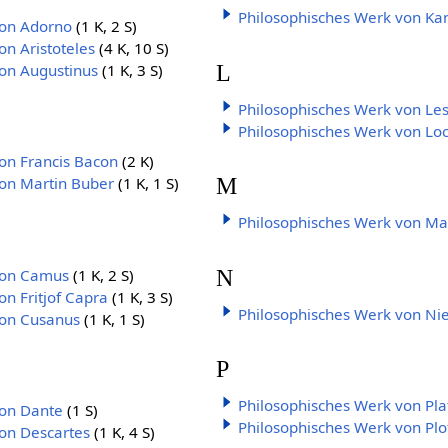
Philosophisches Werk von Ka
von Adorno
(1 K, 2 S)
on Aristoteles
(4 K, 10 S)
L
on Augustinus
(1 K, 3 S)
Philosophisches Werk von Les
Philosophisches Werk von Lo
on Francis Bacon
(2 K)
M
von Martin Buber
(1 K, 1 S)
Philosophisches Werk von Ma
N
von Camus
(1 K, 2 S)
n Fritjof Capra
(1 K, 3 S)
Philosophisches Werk von Ni
von Cusanus
(1 K, 1 S)
P
Philosophisches Werk von Pla
von Dante
(1 S)
Philosophisches Werk von Plo
on Descartes
(1 K, 4 S)