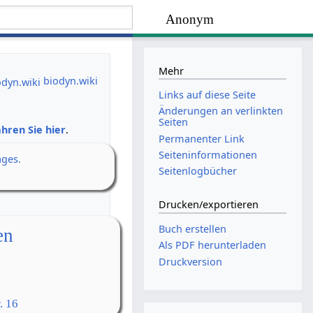
Anonym
Mehr
biodyn.wiki
Links auf diese Seite
Änderungen an verlinkten
Seiten
hren Sie hier
.
Permanenter Link
Seiten­­informationen
ages.
Seitenlogbücher
Drucken/­exportieren
Buch erstellen
en
Als PDF herunterladen
Druckversion
. 16