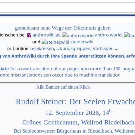
gemeinsam neue Wege der Erkenntnis gehen
n Menschen bei
anthrowiki.at
,
anthro.world
,
und
steiner.wiki
mit online
Lesekreisen
,
Übungsgruppen
,
Vorträgen
...
g von AnthroWiki durch Ihre Spende unterstützen können, erfa
slate
for a raw translation of our pages into more than 100 langu
some mistranslations can occur due to machine translation.
Alle Banner auf einen Klick
Rudolf Steiner: Der Seelen Erwach
h
12. September 2026, 14
Grünes Goetheanum, Weilrod-Riedelbach
Bei Schlechtwetter: Bürgerhaus in Riedelbach, Weiherstr