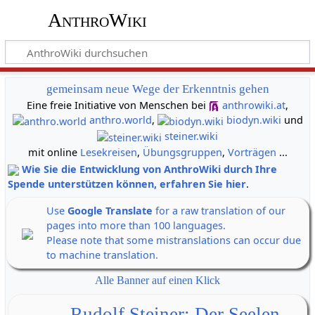
AnthroWiki
gemeinsam neue Wege der Erkenntnis gehen
Eine freie Initiative von Menschen bei
anthrowiki.at
,
anthro.world
,
biodyn.wiki
und
steiner.wiki
mit online
Lesekreisen
,
Übungsgruppen
,
Vorträgen
...
Wie Sie die Entwicklung von AnthroWiki durch Ihre
Spende unterstützen können, erfahren Sie hier
.
Use
Google Translate
for a raw translation of our
pages into more than 100 languages.
Please note that some mistranslations can occur due
to machine translation.
Alle Banner auf einen Klick
Rudolf Steiner: Der Seelen