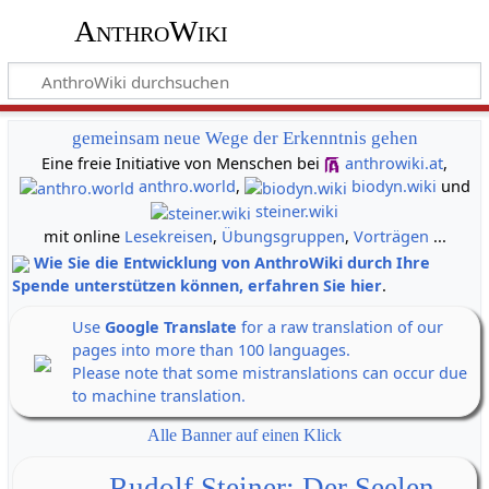
AnthroWiki
gemeinsam neue Wege der Erkenntnis gehen
Eine freie Initiative von Menschen bei
anthrowiki.at
,
anthro.world
,
biodyn.wiki
und
steiner.wiki
mit online
Lesekreisen
,
Übungsgruppen
,
Vorträgen
...
Wie Sie die Entwicklung von AnthroWiki durch Ihre
Spende unterstützen können, erfahren Sie hier
.
Use
Google Translate
for a raw translation of our
pages into more than 100 languages.
Please note that some mistranslations can occur due
to machine translation.
Alle Banner auf einen Klick
Rudolf Steiner: Der Seelen