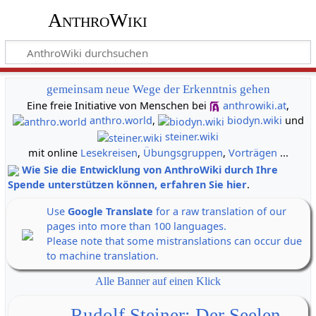
AnthroWiki
gemeinsam neue Wege der Erkenntnis gehen
Eine freie Initiative von Menschen bei
anthrowiki.at
,
anthro.world
,
biodyn.wiki
und
steiner.wiki
mit online
Lesekreisen
,
Übungsgruppen
,
Vorträgen
...
Wie Sie die Entwicklung von AnthroWiki durch Ihre
Spende unterstützen können, erfahren Sie hier
.
Use
Google Translate
for a raw translation of our
pages into more than 100 languages.
Please note that some mistranslations can occur due
to machine translation.
Alle Banner auf einen Klick
Rudolf Steiner: Der Seelen