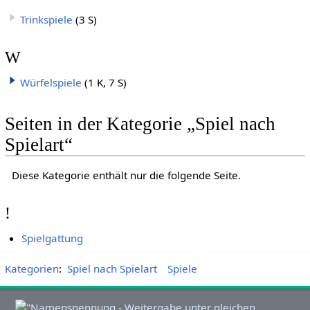
Trinkspiele
(3 S)
W
Würfelspiele
(1 K, 7 S)
Seiten in der Kategorie „Spiel nach
Spielart“
Diese Kategorie enthält nur die folgende Seite.
!
Spielgattung
Kategorien
:
Spiel nach Spielart
Spiele