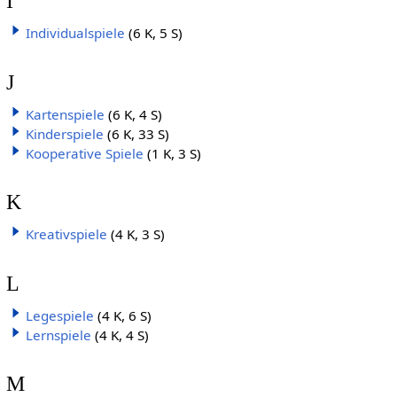
I
Individualspiele
(6 K, 5 S)
J
Kartenspiele
(6 K, 4 S)
Kinderspiele
(6 K, 33 S)
Kooperative Spiele
(1 K, 3 S)
K
Kreativspiele
(4 K, 3 S)
L
Legespiele
(4 K, 6 S)
Lernspiele
(4 K, 4 S)
M