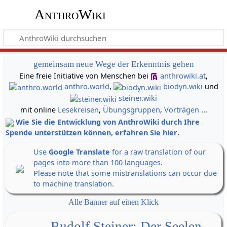
AnthroWiki
gemeinsam neue Wege der Erkenntnis gehen
Eine freie Initiative von Menschen bei
anthrowiki.at
,
anthro.world
,
biodyn.wiki
und
steiner.wiki
mit online
Lesekreisen
,
Übungsgruppen
,
Vorträgen
...
Wie Sie die Entwicklung von AnthroWiki durch Ihre
Spende unterstützen können, erfahren Sie hier
.
Use
Google Translate
for a raw translation of our
pages into more than 100 languages.
Please note that some mistranslations can occur due
to machine translation.
Alle Banner auf einen Klick
Rudolf Steiner: Der Seelen